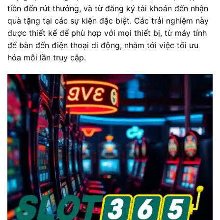
tiền đến rút thưởng, và từ đăng ký tài khoản đến nhận
quà tặng tại các sự kiện đặc biệt. Các trải nghiệm này
được thiết kế để phù hợp với mọi thiết bị, từ máy tính
để bàn đến điện thoại di động, nhắm tới việc tối ưu
hóa mỗi lần truy cập.