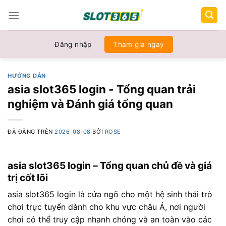
Chuyển
đến
nội
dung
Đăng nhập
Tham gia ngay
HƯỚNG DẪN
asia slot365 login - Tổng quan trải
nghiệm và Đánh giá tổng quan
ĐÃ ĐĂNG TRÊN
2026-08-08
BỞI
ROSE
asia slot365 login – Tổng quan chủ đề và giá
trị cốt lõi
asia slot365 login là cửa ngõ cho một hệ sinh thái trò
chơi trực tuyến dành cho khu vực châu Á, nơi người
chơi có thể truy cập nhanh chóng và an toàn vào các