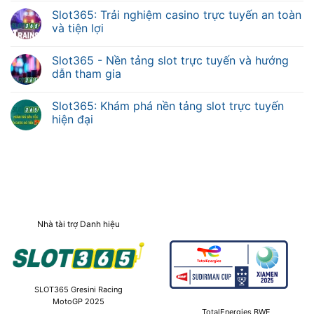
Slot365: Trải nghiệm casino trực tuyến an toàn
và tiện lợi
Slot365 - Nền tảng slot trực tuyến và hướng
dẫn tham gia
Slot365: Khám phá nền tảng slot trực tuyến
hiện đại
Nhà tài trợ Danh hiệu
SLOT365 Gresini Racing
MotoGP 2025
TotalEnergies BWF