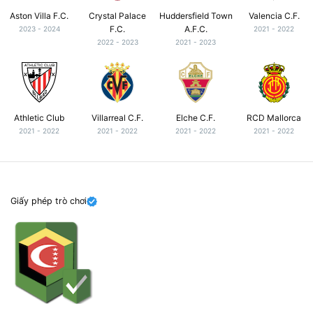
Aston Villa F.C.
Crystal Palace
Huddersfield Town
Valencia C.F.
F.C.
A.F.C.
2023 - 2024
2021 - 2022
2022 - 2023
2021 - 2023
Athletic Club
Villarreal C.F.
Elche C.F.
RCD Mallorca
2021 - 2022
2021 - 2022
2021 - 2022
2021 - 2022
Giấy phép trò chơi