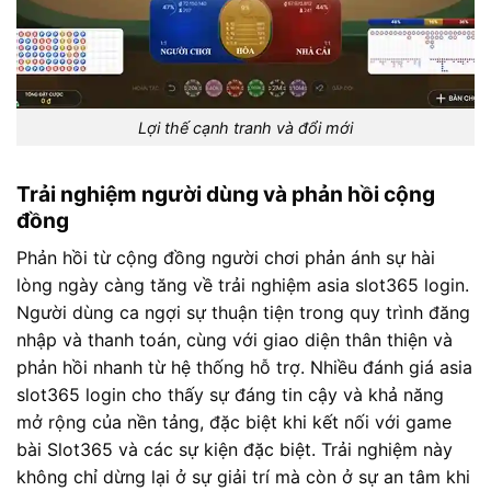
Lợi thế cạnh tranh và đổi mới
Trải nghiệm người dùng và phản hồi cộng
đồng
Phản hồi từ cộng đồng người chơi phản ánh sự hài
lòng ngày càng tăng về trải nghiệm asia slot365 login.
Người dùng ca ngợi sự thuận tiện trong quy trình đăng
nhập và thanh toán, cùng với giao diện thân thiện và
phản hồi nhanh từ hệ thống hỗ trợ. Nhiều đánh giá asia
slot365 login cho thấy sự đáng tin cậy và khả năng
mở rộng của nền tảng, đặc biệt khi kết nối với game
bài Slot365 và các sự kiện đặc biệt. Trải nghiệm này
không chỉ dừng lại ở sự giải trí mà còn ở sự an tâm khi