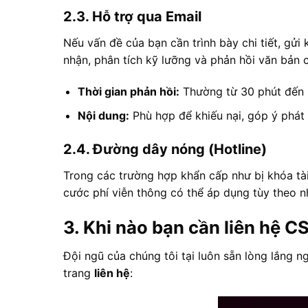
2.3. Hỗ trợ qua Email
Nếu vấn đề của bạn cần trình bày chi tiết, gử
nhận, phân tích kỹ lưỡng và phản hồi văn bản c
Thời gian phản hồi:
Thường từ 30 phút đến 2
Nội dung:
Phù hợp để khiếu nại, góp ý phát t
2.4. Đường dây nóng (Hotline)
Trong các trường hợp khẩn cấp như bị khóa tà
cước phí viễn thông có thể áp dụng tùy theo 
3. Khi nào bạn cần liên hệ 
Đội ngũ của chúng tôi tại
luôn sẵn lòng lắng n
trang
liên hệ
: