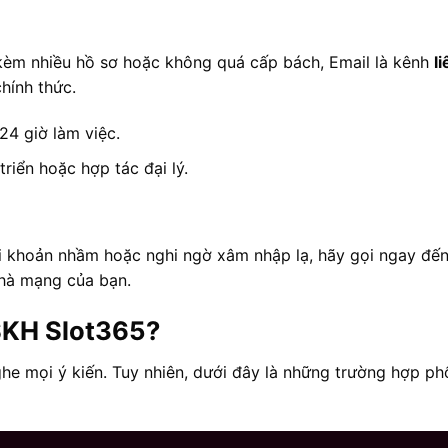
i kèm nhiều hồ sơ hoặc không quá cấp bách, Email là kênh
l
hính thức.
4 giờ làm việc.
riển hoặc hợp tác đại lý.
i khoản nhầm hoặc nghi ngờ xâm nhập lạ, hãy gọi ngay đế
nhà mạng của bạn.
CSKH Slot365?
ghe mọi ý kiến. Tuy nhiên, dưới đây là những trường hợp p