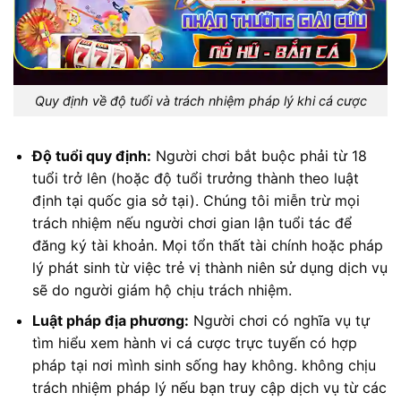
Quy định về độ tuổi và trách nhiệm pháp lý khi cá cược
Độ tuổi quy định:
Người chơi bắt buộc phải từ 18
tuổi trở lên (hoặc độ tuổi trưởng thành theo luật
định tại quốc gia sở tại). Chúng tôi miễn trừ mọi
trách nhiệm nếu người chơi gian lận tuổi tác để
đăng ký tài khoản. Mọi tổn thất tài chính hoặc pháp
lý phát sinh từ việc trẻ vị thành niên sử dụng dịch vụ
sẽ do người giám hộ chịu trách nhiệm.
Luật pháp địa phương:
Người chơi có nghĩa vụ tự
tìm hiểu xem hành vi cá cược trực tuyến có hợp
pháp tại nơi mình sinh sống hay không.
không chịu
trách nhiệm pháp lý nếu bạn truy cập dịch vụ từ các