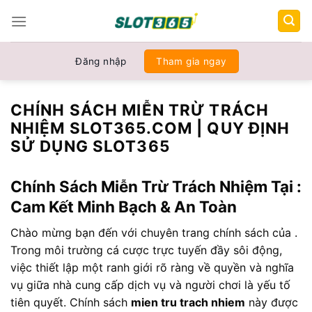
Chuyển
đến
nội
dung
Đăng nhập
Tham gia ngay
CHÍNH SÁCH MIỄN TRỪ TRÁCH
NHIỆM SLOT365.COM | QUY ĐỊNH
SỬ DỤNG SLOT365
Chính Sách Miễn Trừ Trách Nhiệm Tại
:
Cam Kết Minh Bạch & An Toàn
Chào mừng bạn đến với chuyên trang chính sách của
.
Trong môi trường cá cược trực tuyến đầy sôi động,
việc thiết lập một ranh giới rõ ràng về quyền và nghĩa
vụ giữa nhà cung cấp dịch vụ và người chơi là yếu tố
tiên quyết. Chính sách
mien tru trach nhiem
này được