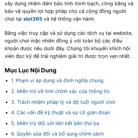
xây dựng nhằm đảm bảo tính minh bạch, công bằng và
bảo vệ quyền lợi hợp pháp cho cả cộng đồng người
chơi tại
slot365
và hệ thống vận hành.
Bằng việc truy cập và sử dụng các dịch vụ tại website,
người chơi mặc nhiên đồng ý với toàn bộ các điều
khoản được nêu dưới đây. Chúng tôi khuyến khích hội
viên đọc kỹ để trải nghiệm giải trí được trọn vẹn nhất.
Mục Lục Nội Dung
1. Phạm vi áp dụng và định nghĩa chung
2. Miễn trừ về tính chính xác của thông tin
3. Trách nhiệm pháp lý và độ tuổi người chơi
4. Các vấn đề kỹ thuật và sự cố gián đoạn
5. Miễn trừ đối với liên kết bên thứ ba
6. Quyền sửa đổi và bổ sung chính sách