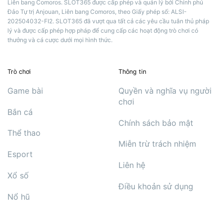
Liên bang Comoros. SLOT365 được cấp phép và quản lý bởi Chính phủ
Đảo Tự trị Anjouan, Liên bang Comoros, theo Giấy phép số: ALSI-
202504032-FI2. SLOT365 đã vượt qua tất cả các yêu cầu tuân thủ pháp
lý và được cấp phép hợp pháp để cung cấp các hoạt động trò chơi có
thưởng và cá cược dưới mọi hình thức.
Trò chơi
Thông tin
Game bài
Quyền và nghĩa vụ người
chơi
Bắn cá
Chính sách bảo mật
Thể thao
Miễn trừ trách nhiệm
Esport
Liên hệ
Xổ số
Điều khoản sử dụng
Nổ hũ