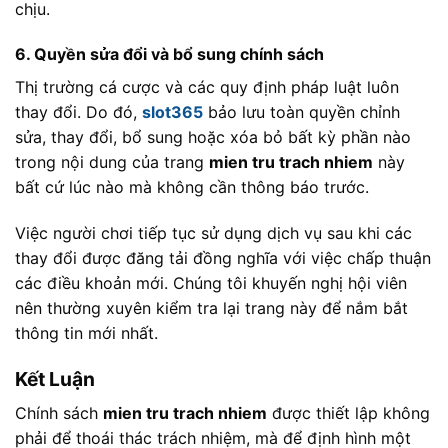
chịu.
6. Quyền sửa đổi và bổ sung chính sách
Thị trường cá cược và các quy định pháp luật luôn
thay đổi. Do đó,
slot365
bảo lưu toàn quyền chỉnh
sửa, thay đổi, bổ sung hoặc xóa bỏ bất kỳ phần nào
trong nội dung của trang
mien tru trach nhiem
này
bất cứ lúc nào mà không cần thông báo trước.
Việc người chơi tiếp tục sử dụng dịch vụ sau khi các
thay đổi được đăng tải đồng nghĩa với việc chấp thuận
các điều khoản mới. Chúng tôi khuyến nghị hội viên
nên thường xuyên kiểm tra lại trang này để nắm bắt
thông tin mới nhất.
Kết Luận
Chính sách
mien tru trach nhiem
được thiết lập không
phải để thoái thác trách nhiệm, mà để định hình một