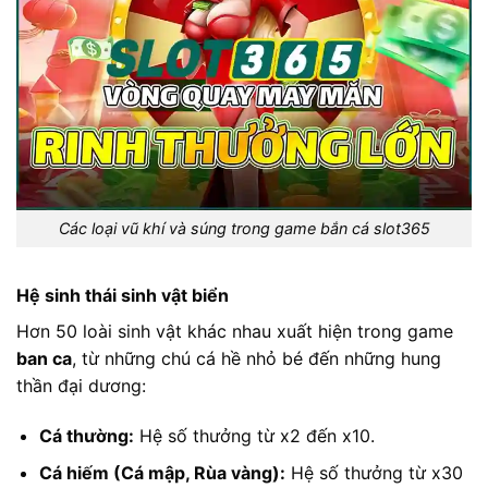
Các loại vũ khí và súng trong game bắn cá slot365
Hệ sinh thái sinh vật biển
Hơn 50 loài sinh vật khác nhau xuất hiện trong game
ban ca
, từ những chú cá hề nhỏ bé đến những hung
thần đại dương:
Cá thường:
Hệ số thưởng từ x2 đến x10.
Cá hiếm (Cá mập, Rùa vàng):
Hệ số thưởng từ x30