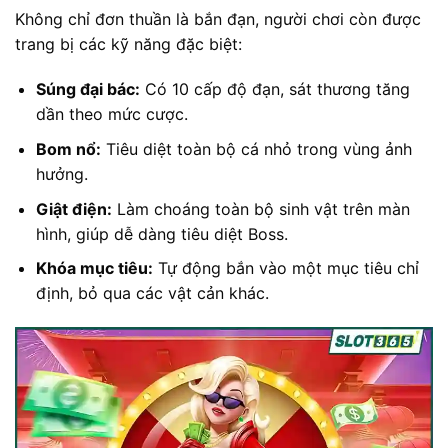
Không chỉ đơn thuần là bắn đạn, người chơi còn được
trang bị các kỹ năng đặc biệt:
Súng đại bác:
Có 10 cấp độ đạn, sát thương tăng
dần theo mức cược.
Bom nổ:
Tiêu diệt toàn bộ cá nhỏ trong vùng ảnh
hưởng.
Giật điện:
Làm choáng toàn bộ sinh vật trên màn
hình, giúp dễ dàng tiêu diệt Boss.
Khóa mục tiêu:
Tự động bắn vào một mục tiêu chỉ
định, bỏ qua các vật cản khác.