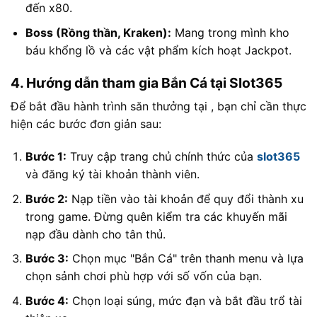
đến x80.
Boss (Rồng thần, Kraken):
Mang trong mình kho
báu khổng lồ và các vật phẩm kích hoạt Jackpot.
4. Hướng dẫn tham gia Bắn Cá tại Slot365
Để bắt đầu hành trình săn thưởng tại
, bạn chỉ cần thực
hiện các bước đơn giản sau:
Bước 1:
Truy cập trang chủ chính thức của
slot365
và đăng ký tài khoản thành viên.
Bước 2:
Nạp tiền vào tài khoản để quy đổi thành xu
trong game. Đừng quên kiểm tra các khuyến mãi
nạp đầu dành cho tân thủ.
Bước 3:
Chọn mục "Bắn Cá" trên thanh menu và lựa
chọn sảnh chơi phù hợp với số vốn của bạn.
Bước 4:
Chọn loại súng, mức đạn và bắt đầu trổ tài