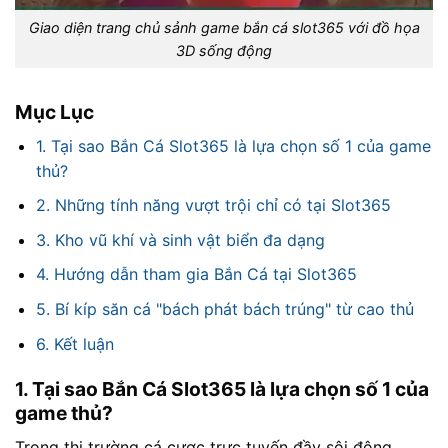
Giao diện trang chủ sảnh game bắn cá slot365 với đồ họa
3D sống động
Mục Lục
1. Tại sao Bắn Cá Slot365 là lựa chọn số 1 của game
thủ?
2. Những tính năng vượt trội chỉ có tại Slot365
3. Kho vũ khí và sinh vật biển đa dạng
4. Hướng dẫn tham gia Bắn Cá tại Slot365
5. Bí kíp săn cá "bách phát bách trúng" từ cao thủ
6. Kết luận
1. Tại sao Bắn Cá Slot365 là lựa chọn số 1 của
game thủ?
Trong thị trường cá cược trực tuyến đầy sôi động,