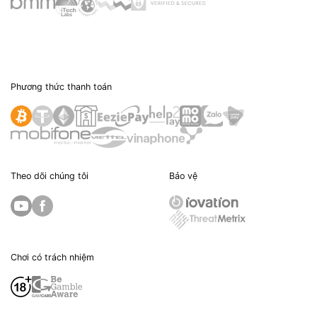
Phương thức thanh toán
Theo dõi chúng tôi
Bảo vệ
Chơi có trách nhiệm