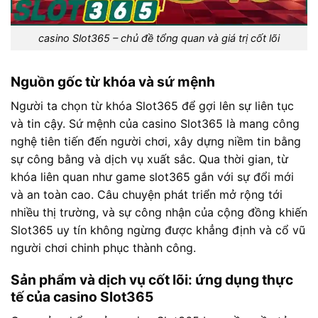
casino Slot365 – chủ đề tổng quan và giá trị cốt lõi
Nguồn gốc từ khóa và sứ mệnh
Người ta chọn từ khóa Slot365 để gợi lên sự liên tục
và tin cậy. Sứ mệnh của casino Slot365 là mang công
nghệ tiên tiến đến người chơi, xây dựng niềm tin bằng
sự công bằng và dịch vụ xuất sắc. Qua thời gian, từ
khóa liên quan như game slot365 gắn với sự đổi mới
và an toàn cao. Câu chuyện phát triển mở rộng tới
nhiều thị trường, và sự công nhận của cộng đồng khiến
Slot365 uy tín không ngừng được khẳng định và cổ vũ
người chơi chinh phục thành công.
Sản phẩm và dịch vụ cốt lõi: ứng dụng thực
tế của casino Slot365