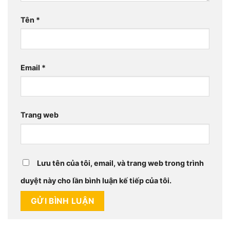
Tên
*
Email
*
Trang web
Lưu tên của tôi, email, và trang web trong trình
duyệt này cho lần bình luận kế tiếp của tôi.