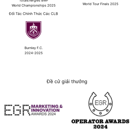
TotalEnergies BWF
World Tour Finals 2025
World Championships 2025
Đối Tác Chính Thức Các CLB
Burnley F.C.
2024-2025
Đề cử giải thưởng