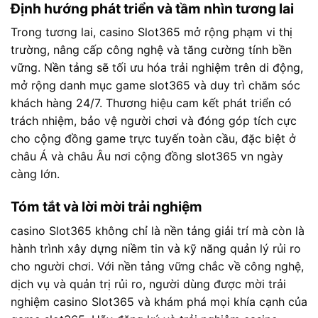
Định hướng phát triển và tầm nhìn tương lai
Trong tương lai, casino Slot365 mở rộng phạm vi thị
trường, nâng cấp công nghệ và tăng cường tính bền
vững. Nền tảng sẽ tối ưu hóa trải nghiệm trên di động,
mở rộng danh mục game slot365 và duy trì chăm sóc
khách hàng 24/7. Thương hiệu cam kết phát triển có
trách nhiệm, bảo vệ người chơi và đóng góp tích cực
cho cộng đồng game trực tuyến toàn cầu, đặc biệt ở
châu Á và châu Âu nơi cộng đồng slot365 vn ngày
càng lớn.
Tóm tắt và lời mời trải nghiệm
casino Slot365 không chỉ là nền tảng giải trí mà còn là
hành trình xây dựng niềm tin và kỹ năng quản lý rủi ro
cho người chơi. Với nền tảng vững chắc về công nghệ,
dịch vụ và quản trị rủi ro, người dùng được mời trải
nghiệm casino Slot365 và khám phá mọi khía cạnh của