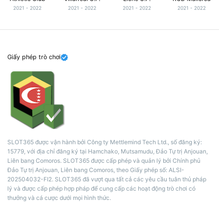
2021 - 2022
2021 - 2022
2021 - 2022
2021 - 2022
Giấy phép trò chơi
SLOT365 được vận hành bởi Công ty Mettlemind Tech Ltd., số đăng ký:
15779, với địa chỉ đăng ký tại Hamchako, Mutsamudu, Đảo Tự trị Anjouan,
Liên bang Comoros. SLOT365 được cấp phép và quản lý bởi Chính phủ
Đảo Tự trị Anjouan, Liên bang Comoros, theo Giấy phép số: ALSI-
202504032-FI2. SLOT365 đã vượt qua tất cả các yêu cầu tuân thủ pháp
lý và được cấp phép hợp pháp để cung cấp các hoạt động trò chơi có
thưởng và cá cược dưới mọi hình thức.