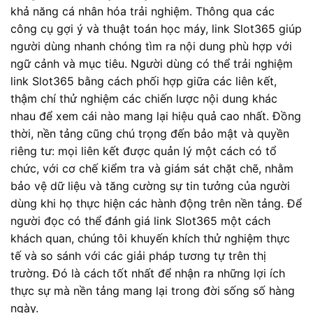
khả năng cá nhân hóa trải nghiệm. Thông qua các
công cụ gợi ý và thuật toán học máy, link Slot365 giúp
người dùng nhanh chóng tìm ra nội dung phù hợp với
ngữ cảnh và mục tiêu. Người dùng có thể trải nghiệm
link Slot365 bằng cách phối hợp giữa các liên kết,
thậm chí thử nghiệm các chiến lược nội dung khác
nhau để xem cái nào mang lại hiệu quả cao nhất. Đồng
thời, nền tảng cũng chú trọng đến bảo mật và quyền
riêng tư: mọi liên kết được quản lý một cách có tổ
chức, với cơ chế kiểm tra và giám sát chặt chẽ, nhằm
bảo vệ dữ liệu và tăng cường sự tin tưởng của người
dùng khi họ thực hiện các hành động trên nền tảng. Để
người đọc có thể đánh giá link Slot365 một cách
khách quan, chúng tôi khuyến khích thử nghiệm thực
tế và so sánh với các giải pháp tương tự trên thị
trường. Đó là cách tốt nhất để nhận ra những lợi ích
thực sự mà nền tảng mang lại trong đời sống số hàng
ngày.