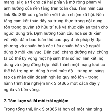
mang lại giá trị cho cả hai phía và mở rộng phạm vi
ảnh hưởng của nền tảng trên toàn cầu. Tầm nhìn của
link Slot365 còn gắn liền với trách nhiệm xã hội. Nền
tảng cam kết thúc đẩy sự trung thực trong nội dung,
tôn trọng quyền sở hữu trí tuệ và thúc đẩy an toàn cho
người dùng trẻ. Định hướng toàn cầu hoá sẽ đi kèm
với việc đảm bảo tuân thủ các quy định pháp lý địa
phương và chuẩn hoá các tiêu chuẩn bảo vệ người
dùng ở mỗi khu vực. Đến cuối chặng đường này, chúng
ta có thể kỳ vọng một hệ sinh thái số nơi liên kết, nội
dung và cộng đồng hợp nhất thành một mạng lưới có
thể hỗ trợ người dùng ở mọi mức độ – từ người sáng
tạo cá nhân đến doanh nghiệp quy mô lớn – trong
hành trình trải nghiệm link Slot365 một cách đầy ý
nghĩa và bền vững.
7. Tóm lược và lời mời trải nghiệm
Trong tổng thể, link Slot365 là hơn cả một nền tảng