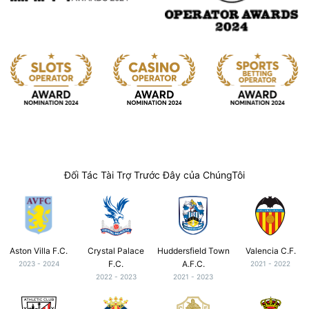
Đối Tác Tài Trợ Trước Đây của ChúngTôi
Aston Villa F.C.
Crystal Palace
Huddersfield Town
Valencia C.F.
F.C.
A.F.C.
2023 - 2024
2021 - 2022
2022 - 2023
2021 - 2023