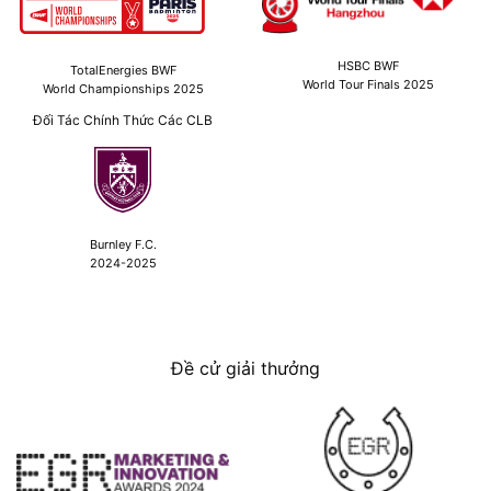
HSBC BWF
TotalEnergies BWF
World Tour Finals 2025
World Championships 2025
Đối Tác Chính Thức Các CLB
Burnley F.C.
2024-2025
Đề cử giải thưởng