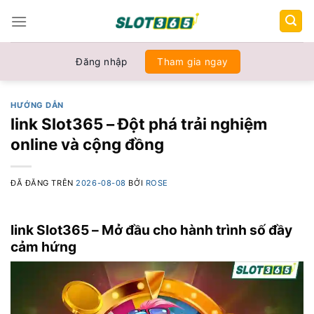
Chuyển
đến
nội
dung
Đăng nhập
Tham gia ngay
HƯỚNG DẪN
link Slot365 – Đột phá trải nghiệm
online và cộng đồng
ĐÃ ĐĂNG TRÊN
2026-08-08
BỞI
ROSE
link Slot365 – Mở đầu cho hành trình số đầy
cảm hứng