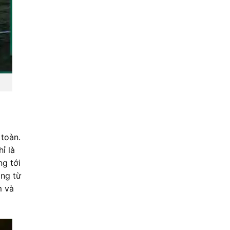
 toàn.
ỉ là
ng tới
ông từ
m và