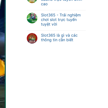
cao
Slot365 - Trải nghiệm
chơi slot trực tuyến
tuyệt vời
Slot365 là gì và các
thông tin cần biết