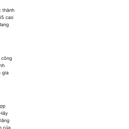
t thành
365 cao
đang
o công
anh
 gia
hợp
 Hãy
 lắng
h của