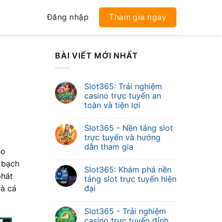
Đăng nhập
Tham gia ngay
BÀI VIẾT MỚI NHẤT
Slot365: Trải nghiệm
casino trực tuyến an
toàn và tiện lợi
Slot365 - Nền tảng slot
trực tuyến và hướng
dẫn tham gia
ho
h bạch
Slot365: Khám phá nền
phát
tảng slot trực tuyến hiện
đại
và cá
Slot365 - Trải nghiệm
casino trực tuyến đỉnh