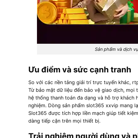
Sản phẩm và dịch vụ 
Ưu điểm và sức cạnh tranh
So với các nền tảng giải trí trực tuyến khác, rt
Từ bảo mật dữ liệu đến bảo vệ giao dịch, mọi 
hệ thống thanh toán đa dạng và hỗ trợ khách h
nghiệm. Dòng sản phẩm slot365 xxvip mang lại 
Slot365 được tích hợp liền mạch giúp tiết kiệm
dàng tiếp cận trên mọi thiết bị.
Trải nghiệm người dùng và 