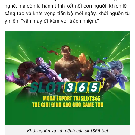
nghệ, mà còn là hành trình kết nối con người, khích lệ
sáng tạo và khát vọng tiến bộ mỗi ngày, khởi nguồn từ
ý niệm “vận may đi kèm với trách nhiệm.”
Khởi nguồn và sứ mệnh của slot365 bet