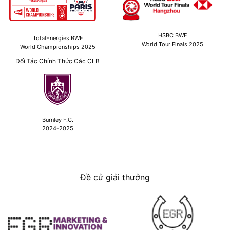
HSBC BWF
TotalEnergies BWF
World Tour Finals 2025
World Championships 2025
Đối Tác Chính Thức Các CLB
Burnley F.C.
2024-2025
Đề cử giải thưởng