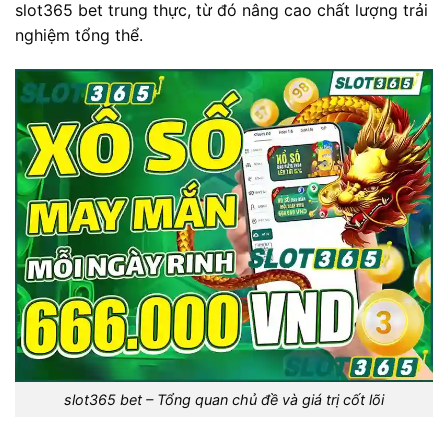
slot365 bet trung thực, từ đó nâng cao chất lượng trải
nghiệm tổng thể.
slot365 bet – Tổng quan chủ đề và giá trị cốt lõi