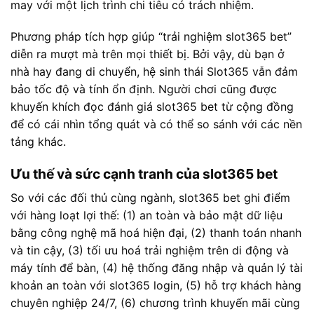
may với một lịch trình chi tiêu có trách nhiệm.
Phương pháp tích hợp giúp “trải nghiệm slot365 bet”
diễn ra mượt mà trên mọi thiết bị. Bởi vậy, dù bạn ở
nhà hay đang di chuyển, hệ sinh thái Slot365 vẫn đảm
bảo tốc độ và tính ổn định. Người chơi cũng được
khuyến khích đọc đánh giá slot365 bet từ cộng đồng
để có cái nhìn tổng quát và có thể so sánh với các nền
tảng khác.
Ưu thế và sức cạnh tranh của slot365 bet
So với các đối thủ cùng ngành, slot365 bet ghi điểm
với hàng loạt lợi thế: (1) an toàn và bảo mật dữ liệu
bằng công nghệ mã hoá hiện đại, (2) thanh toán nhanh
và tin cậy, (3) tối ưu hoá trải nghiệm trên di động và
máy tính để bàn, (4) hệ thống đăng nhập và quản lý tài
khoản an toàn với slot365 login, (5) hỗ trợ khách hàng
chuyên nghiệp 24/7, (6) chương trình khuyến mãi cùng