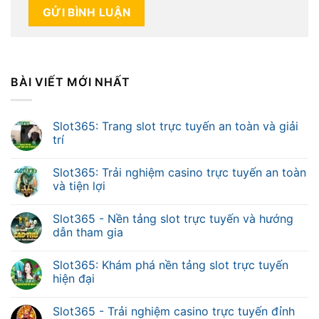
BÀI VIẾT MỚI NHẤT
Slot365: Trang slot trực tuyến an toàn và giải
trí
Slot365: Trải nghiệm casino trực tuyến an toàn
và tiện lợi
Slot365 - Nền tảng slot trực tuyến và hướng
dẫn tham gia
Slot365: Khám phá nền tảng slot trực tuyến
hiện đại
Slot365 - Trải nghiệm casino trực tuyến đỉnh