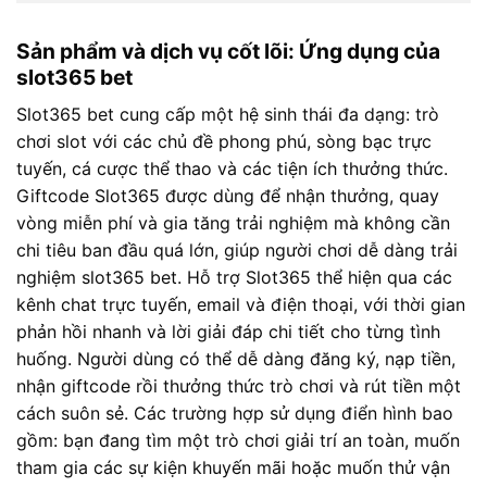
Sản phẩm và dịch vụ cốt lõi: Ứng dụng của
slot365 bet
Slot365 bet cung cấp một hệ sinh thái đa dạng: trò
chơi slot với các chủ đề phong phú, sòng bạc trực
tuyến, cá cược thể thao và các tiện ích thưởng thức.
Giftcode Slot365 được dùng để nhận thưởng, quay
vòng miễn phí và gia tăng trải nghiệm mà không cần
chi tiêu ban đầu quá lớn, giúp người chơi dễ dàng trải
nghiệm slot365 bet. Hỗ trợ Slot365 thể hiện qua các
kênh chat trực tuyến, email và điện thoại, với thời gian
phản hồi nhanh và lời giải đáp chi tiết cho từng tình
huống. Người dùng có thể dễ dàng đăng ký, nạp tiền,
nhận giftcode rồi thưởng thức trò chơi và rút tiền một
cách suôn sẻ. Các trường hợp sử dụng điển hình bao
gồm: bạn đang tìm một trò chơi giải trí an toàn, muốn
tham gia các sự kiện khuyến mãi hoặc muốn thử vận