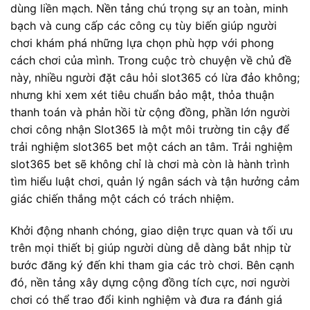
dùng liền mạch. Nền tảng chú trọng sự an toàn, minh
bạch và cung cấp các công cụ tùy biến giúp người
chơi khám phá những lựa chọn phù hợp với phong
cách chơi của mình. Trong cuộc trò chuyện về chủ đề
này, nhiều người đặt câu hỏi slot365 có lừa đảo không;
nhưng khi xem xét tiêu chuẩn bảo mật, thỏa thuận
thanh toán và phản hồi từ cộng đồng, phần lớn người
chơi công nhận Slot365 là một môi trường tin cậy để
trải nghiệm slot365 bet một cách an tâm. Trải nghiệm
slot365 bet sẽ không chỉ là chơi mà còn là hành trình
tìm hiểu luật chơi, quản lý ngân sách và tận hưởng cảm
giác chiến thắng một cách có trách nhiệm.
Khởi động nhanh chóng, giao diện trực quan và tối ưu
trên mọi thiết bị giúp người dùng dễ dàng bắt nhịp từ
bước đăng ký đến khi tham gia các trò chơi. Bên cạnh
đó, nền tảng xây dựng cộng đồng tích cực, nơi người
chơi có thể trao đổi kinh nghiệm và đưa ra đánh giá