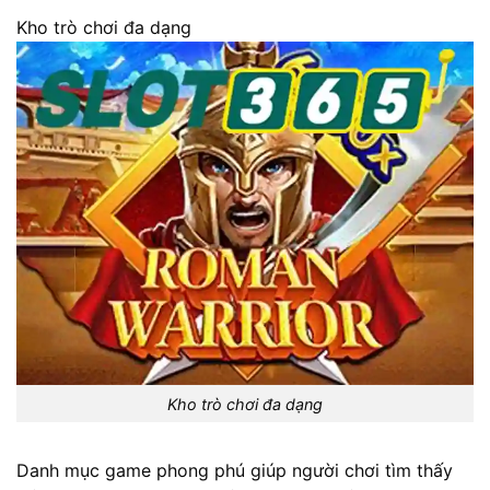
Kho trò chơi đa dạng
Kho trò chơi đa dạng
Danh mục game phong phú giúp người chơi tìm thấy