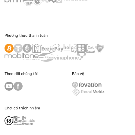
Phương thức thanh toán
Theo dõi chúng tôi
Bảo vệ
Chơi có trách nhiệm