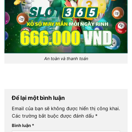
An toàn và thanh toán
Để lại một bình luận
Email của bạn sẽ không được hiển thị công khai.
Các trường bắt buộc được đánh dấu
*
Bình luận
*