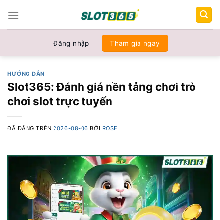
Chuyển
đến
nội
dung
Đăng nhập
Tham gia ngay
HƯỚNG DẪN
Slot365: Đánh giá nền tảng chơi trò
chơi slot trực tuyến
ĐÃ ĐĂNG TRÊN
2026-08-06
BỞI
ROSE