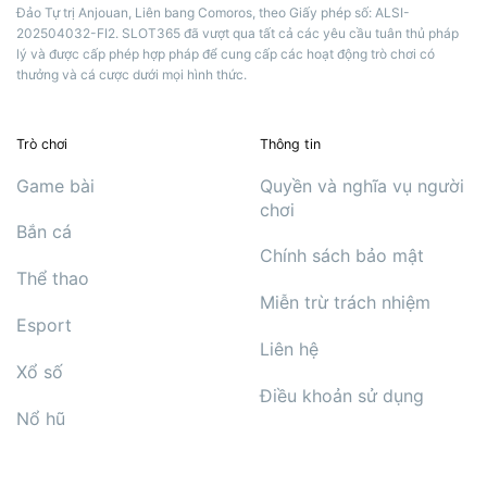
Đảo Tự trị Anjouan, Liên bang Comoros, theo Giấy phép số: ALSI-
202504032-FI2. SLOT365 đã vượt qua tất cả các yêu cầu tuân thủ pháp
lý và được cấp phép hợp pháp để cung cấp các hoạt động trò chơi có
thưởng và cá cược dưới mọi hình thức.
Trò chơi
Thông tin
Game bài
Quyền và nghĩa vụ người
chơi
Bắn cá
Chính sách bảo mật
Thể thao
Miễn trừ trách nhiệm
Esport
Liên hệ
Xổ số
Điều khoản sử dụng
Nổ hũ