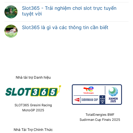
Slot365 - Trải nghiệm chơi slot trực tuyến
tuyệt vời
Slot365 là gì và các thông tin cần biết
Nhà tài trợ Danh hiệu
SLOT365 Gresini Racing
MotoGP 2025
TotalEnergies BWF
Sudirman Cup Finals 2025
Nhà Tài Trợ Chính Thức