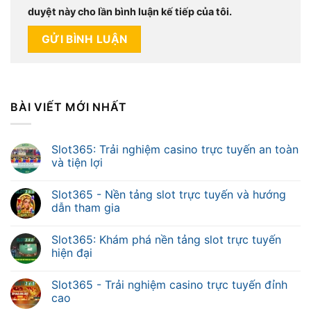
duyệt này cho lần bình luận kế tiếp của tôi.
BÀI VIẾT MỚI NHẤT
Slot365: Trải nghiệm casino trực tuyến an toàn
và tiện lợi
Slot365 - Nền tảng slot trực tuyến và hướng
dẫn tham gia
Slot365: Khám phá nền tảng slot trực tuyến
hiện đại
Slot365 - Trải nghiệm casino trực tuyến đỉnh
cao