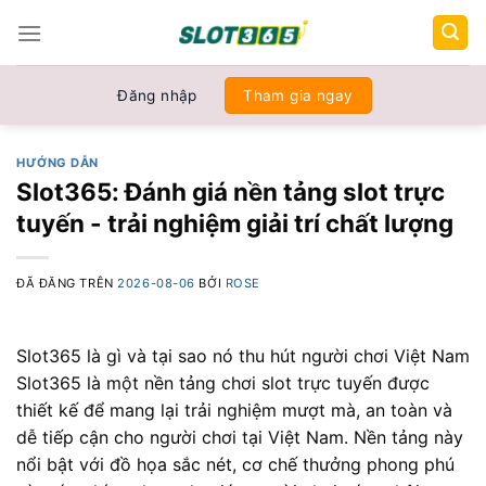
Chuyển
đến
nội
dung
Đăng nhập
Tham gia ngay
HƯỚNG DẪN
Slot365: Đánh giá nền tảng slot trực
tuyến - trải nghiệm giải trí chất lượng
ĐÃ ĐĂNG TRÊN
2026-08-06
BỞI
ROSE
Slot365 là gì và tại sao nó thu hút người chơi Việt Nam
Slot365 là một nền tảng chơi slot trực tuyến được
thiết kế để mang lại trải nghiệm mượt mà, an toàn và
dễ tiếp cận cho người chơi tại Việt Nam. Nền tảng này
nổi bật với đồ họa sắc nét, cơ chế thưởng phong phú