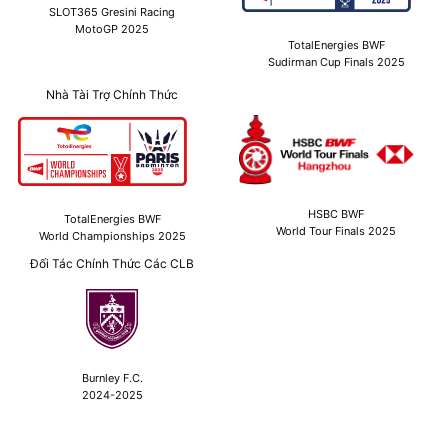
SLOT365 Gresini Racing
MotoGP 2025
TotalEnergies BWF
Sudirman Cup Finals 2025
Nhà Tài Trợ Chính Thức
HSBC BWF
TotalEnergies BWF
World Tour Finals 2025
World Championships 2025
Đối Tác Chính Thức Các CLB
Burnley F.C.
2024-2025