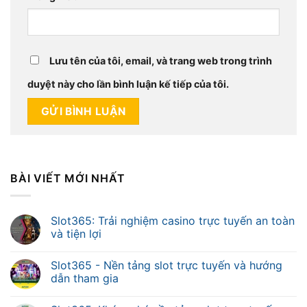
Lưu tên của tôi, email, và trang web trong trình
duyệt này cho lần bình luận kế tiếp của tôi.
BÀI VIẾT MỚI NHẤT
Slot365: Trải nghiệm casino trực tuyến an toàn
và tiện lợi
Slot365 - Nền tảng slot trực tuyến và hướng
dẫn tham gia