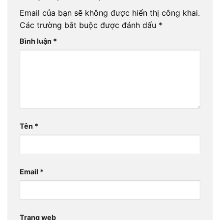
Email của bạn sẽ không được hiển thị công khai.
Các trường bắt buộc được đánh dấu
*
Bình luận
*
Tên
*
Email
*
Trang web