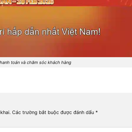
hanh toán và chăm sóc khách hàng
khai.
Các trường bắt buộc được đánh dấu
*