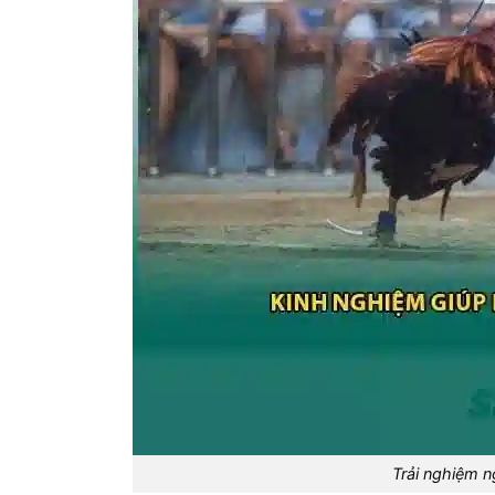
Trải nghiệm n