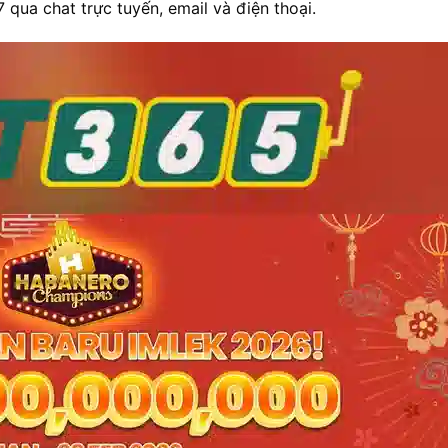
qua chat trực tuyến, email và điện thoại.