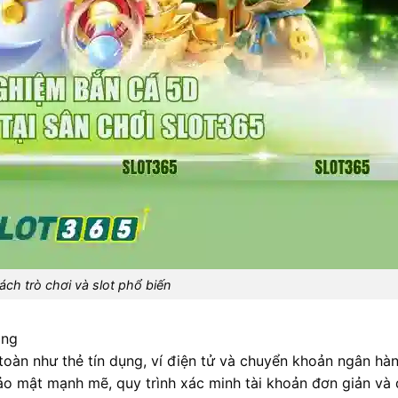
ch trò chơi và slot phổ biến
àng
toàn như thẻ tín dụng, ví điện tử và chuyển khoản ngân hàn
bảo mật mạnh mẽ, quy trình xác minh tài khoản đơn giản và 