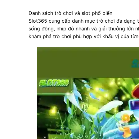
Danh sách trò chơi và slot phổ biến
Slot365 cung cấp danh mục trò chơi đa dạng từ
sống động, nhịp độ nhanh và giải thưởng lớn n
khám phá trò chơi phù hợp với khẩu vị của từn