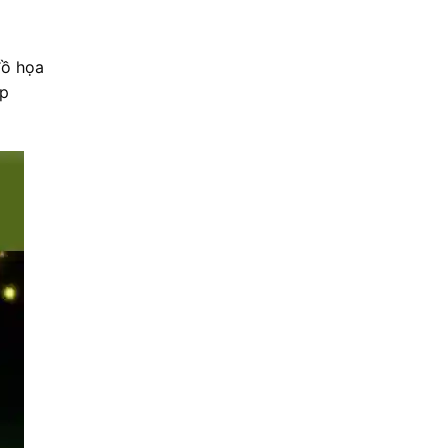
đồ họa
úp