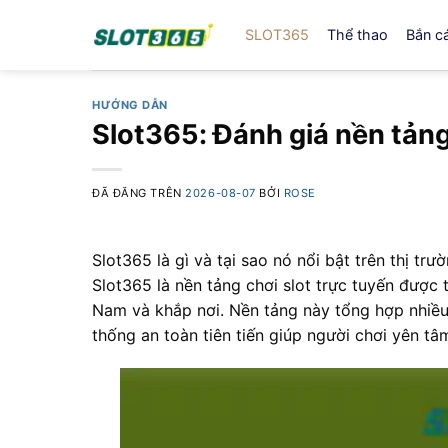
Chuyển
SLOT365
Thể thao
Bắn c
đến
nội
dung
HƯỚNG DẪN
Slot365: Đánh giá nền tảng 
ĐÃ ĐĂNG TRÊN
2026-08-07
BỞI
ROSE
Slot365 là gì và tại sao nó nổi bật trên thị trư
Slot365 là nền tảng chơi slot trực tuyến được 
Nam và khắp nơi. Nền tảng này tổng hợp nhiều 
thống an toàn tiên tiến giúp người chơi yên tâm