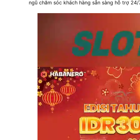
ngũ chăm sóc khách hàng sẵn sàng hỗ trợ 24/7 