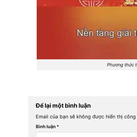
Phương thức t
Để lại một bình luận
Email của bạn sẽ không được hiển thị công 
Bình luận
*