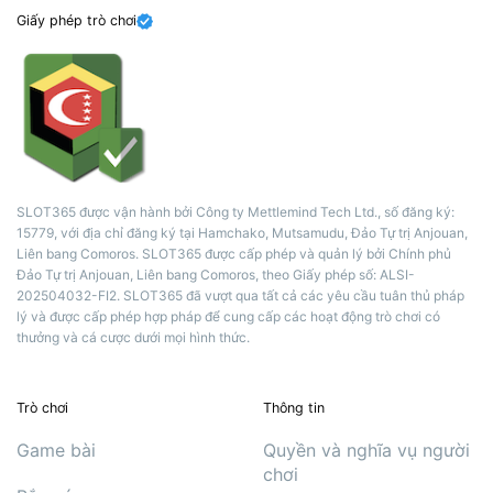
Giấy phép trò chơi
SLOT365 được vận hành bởi Công ty Mettlemind Tech Ltd., số đăng ký:
15779, với địa chỉ đăng ký tại Hamchako, Mutsamudu, Đảo Tự trị Anjouan,
Liên bang Comoros. SLOT365 được cấp phép và quản lý bởi Chính phủ
Đảo Tự trị Anjouan, Liên bang Comoros, theo Giấy phép số: ALSI-
202504032-FI2. SLOT365 đã vượt qua tất cả các yêu cầu tuân thủ pháp
lý và được cấp phép hợp pháp để cung cấp các hoạt động trò chơi có
thưởng và cá cược dưới mọi hình thức.
Trò chơi
Thông tin
Game bài
Quyền và nghĩa vụ người
chơi