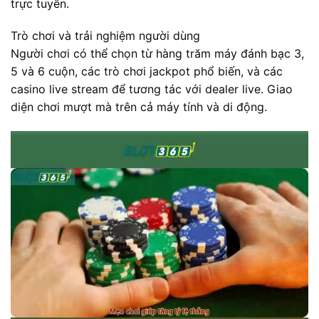
trực tuyến.
Trò chơi và trải nghiệm người dùng
Người chơi có thể chọn từ hàng trăm máy đánh bạc 3,
5 và 6 cuộn, các trò chơi jackpot phổ biến, và các
casino live stream để tương tác với dealer live. Giao
diện chơi mượt mà trên cả máy tính và di động.