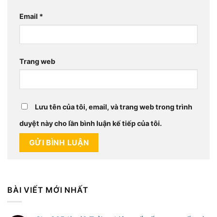
Email
*
Trang web
Lưu tên của tôi, email, và trang web trong trình
duyệt này cho lần bình luận kế tiếp của tôi.
BÀI VIẾT MỚI NHẤT