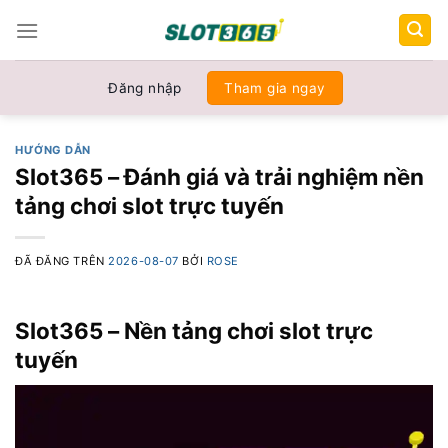
Chuyển
đến
nội
dung
Đăng nhập
Tham gia ngay
HƯỚNG DẪN
Slot365 – Đánh giá và trải nghiệm nền
tảng chơi slot trực tuyến
ĐÃ ĐĂNG TRÊN
2026-08-07
BỞI
ROSE
Slot365 – Nền tảng chơi slot trực
tuyến