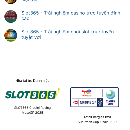
Slot365 - Trải nghiệm casino trực tuyến đỉnh
cao
Slot365 - Trải nghiệm chơi slot trực tuyến
tuyệt vời
Nhà tài trợ Danh hiệu
SLOT365 Gresini Racing
MotoGP 2025
TotalEnergies BWF
Sudirman Cup Finals 2025