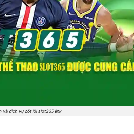
và dịch vụ cốt lõi slot365 link