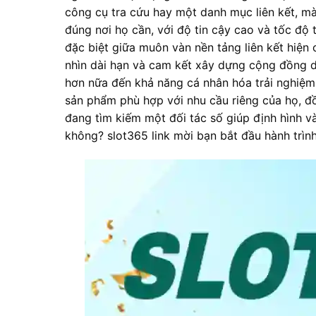
công cụ tra cứu hay một danh mục liên kết, mà
đúng nơi họ cần, với độ tin cậy cao và tốc độ 
đặc biệt giữa muôn vàn nền tảng liên kết hiện 
nhìn dài hạn và cam kết xây dựng cộng đồng dự
hơn nữa đến khả năng cá nhân hóa trải nghiệm
sản phẩm phù hợp với nhu cầu riêng của họ, đồ
đang tìm kiếm một đối tác số giúp định hình 
không? slot365 link mời bạn bắt đầu hành trìn