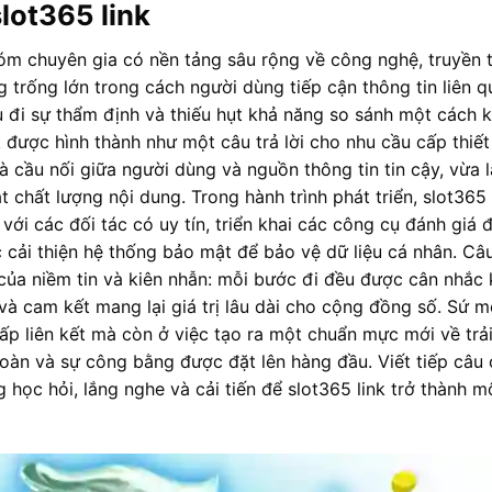
lot365 link
óm chuyên gia có nền tảng sâu rộng về công nghệ, truyền 
 trống lớn trong cách người dùng tiếp cận thông tin liên q
iếu đi sự thẩm định và thiếu hụt khả năng so sánh một cách 
k được hình thành như một câu trả lời cho nhu cầu cấp thiết
 cầu nối giữa người dùng và nguồn thông tin tin cậy, vừa l
chất lượng nội dung. Trong hành trình phát triển, slot365 
với các đối tác có uy tín, triển khai các công cụ đánh giá 
ục cải thiện hệ thống bảo mật để bảo vệ dữ liệu cá nhân. Câ
của niềm tin và kiên nhẫn: mỗi bước đi đều được cân nhắc 
và cam kết mang lại giá trị lâu dài cho cộng đồng số. Sứ 
cấp liên kết mà còn ở việc tạo ra một chuẩn mực mới về trả
toàn và sự công bằng được đặt lên hàng đầu. Viết tiếp câu
học hỏi, lắng nghe và cải tiến để slot365 link trở thành m