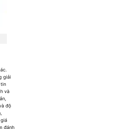
tác.
g giải
tin
ch và
ản,
 và độ
,
 giá
em đánh