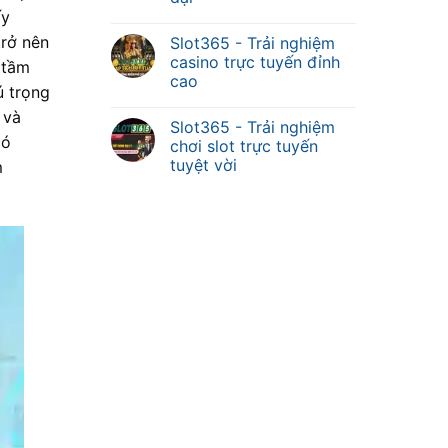
ấy
trở nên
Slot365 - Trải nghiệm
casino trực tuyến đỉnh
 tầm
cao
ú trọng
 và
Slot365 - Trải nghiệm
có
chơi slot trực tuyến
tuyệt vời
m