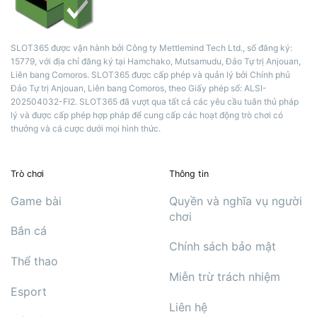
SLOT365 được vận hành bởi Công ty Mettlemind Tech Ltd., số đăng ký:
15779, với địa chỉ đăng ký tại Hamchako, Mutsamudu, Đảo Tự trị Anjouan,
Liên bang Comoros. SLOT365 được cấp phép và quản lý bởi Chính phủ
Đảo Tự trị Anjouan, Liên bang Comoros, theo Giấy phép số: ALSI-
202504032-FI2. SLOT365 đã vượt qua tất cả các yêu cầu tuân thủ pháp
lý và được cấp phép hợp pháp để cung cấp các hoạt động trò chơi có
thưởng và cá cược dưới mọi hình thức.
Trò chơi
Thông tin
Game bài
Quyền và nghĩa vụ người
chơi
Bắn cá
Chính sách bảo mật
Thể thao
Miễn trừ trách nhiệm
Esport
Liên hệ