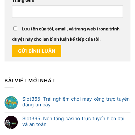
Trang web
Lưu tên của tôi, email, và trang web trong trình
duyệt này cho lần bình luận kế tiếp của tôi.
BÀI VIẾT MỚI NHẤT
Slot365: Trải nghiệm chơi máy xèng trực tuyến
đáng tin cậy
Slot365: Nền tảng casino trực tuyến hiện đại
và an toàn