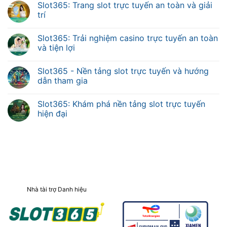
Slot365: Trang slot trực tuyến an toàn và giải
trí
Slot365: Trải nghiệm casino trực tuyến an toàn
và tiện lợi
Slot365 - Nền tảng slot trực tuyến và hướng
dẫn tham gia
Slot365: Khám phá nền tảng slot trực tuyến
hiện đại
Nhà tài trợ Danh hiệu