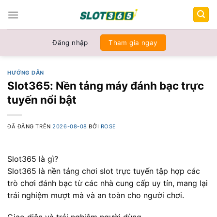
Chuyển
đến
nội
dung
Đăng nhập
Tham gia ngay
HƯỚNG DẪN
Slot365: Nền tảng máy đánh bạc trực
tuyến nổi bật
ĐÃ ĐĂNG TRÊN
2026-08-08
BỞI
ROSE
Slot365 là gì?
Slot365 là nền tảng chơi slot trực tuyến tập hợp các
trò chơi đánh bạc từ các nhà cung cấp uy tín, mang lại
trải nghiệm mượt mà và an toàn cho người chơi.