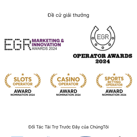
Đề cử giải thưởng
Đối Tác Tài Trợ Trước Đây của ChúngTôi