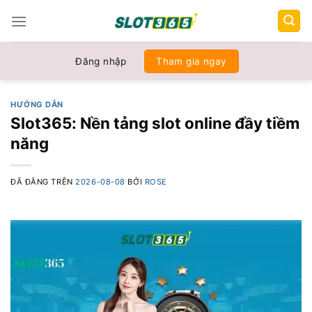
Chuyển
đến
nội
dung
Đăng nhập
Tham gia ngay
HƯỚNG DẪN
Slot365: Nền tảng slot online đầy tiềm
năng
ĐÃ ĐĂNG TRÊN
2026-08-08
BỞI
ROSE