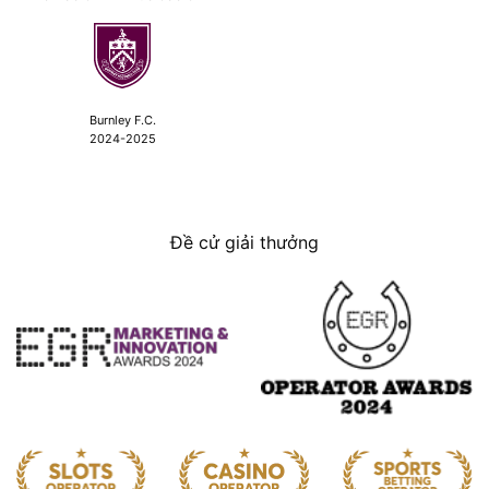
Burnley F.C.
2024-2025
Đề cử giải thưởng