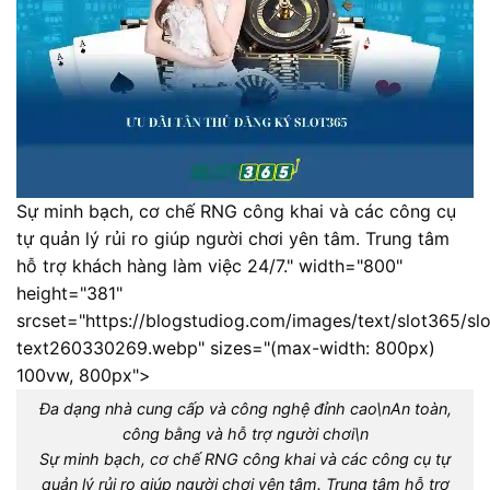
Sự minh bạch, cơ chế RNG công khai và các công cụ
tự quản lý rủi ro giúp người chơi yên tâm. Trung tâm
hỗ trợ khách hàng làm việc 24/7.
" width="800"
height="381"
srcset="https://blogstudiog.com/images/text/slot365/sl
text260330269.webp" sizes="(max-width: 800px)
100vw, 800px">
Đa dạng nhà cung cấp và công nghệ đỉnh cao\n
An toàn,
công bằng và hỗ trợ người chơi
\n
Sự minh bạch, cơ chế RNG công khai và các công cụ tự
quản lý rủi ro giúp người chơi yên tâm. Trung tâm hỗ trợ