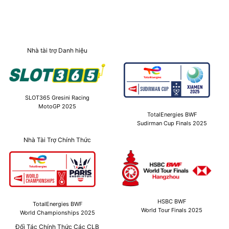
Nhà tài trợ Danh hiệu
SLOT365 Gresini Racing
MotoGP 2025
TotalEnergies BWF
Sudirman Cup Finals 2025
Nhà Tài Trợ Chính Thức
HSBC BWF
TotalEnergies BWF
World Tour Finals 2025
World Championships 2025
Đối Tác Chính Thức Các CLB