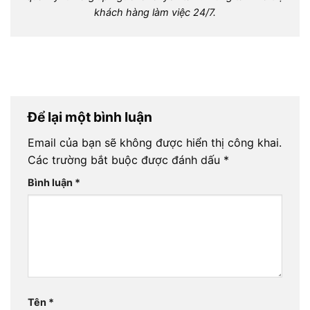
khách hàng làm việc 24/7.
Để lại một bình luận
Email của bạn sẽ không được hiển thị công khai.
Các trường bắt buộc được đánh dấu
*
Bình luận
*
Tên
*