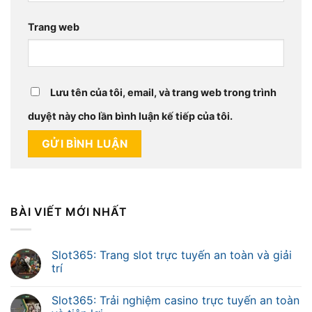
Trang web
Lưu tên của tôi, email, và trang web trong trình
duyệt này cho lần bình luận kế tiếp của tôi.
BÀI VIẾT MỚI NHẤT
Slot365: Trang slot trực tuyến an toàn và giải
trí
Slot365: Trải nghiệm casino trực tuyến an toàn