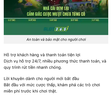
An toàn và bảo mật cho người chơi
Hỗ trợ khách hàng và thanh toán tiện lợi
Dịch vụ hỗ trợ 24/7, nhiều phương thức thanh toán, và
quy trình rút tiền nhanh chóng.
Lời khuyên dành cho người mới bắt đầu
Bắt đầu với mức cược thấp, khám phá các trò chơi
miễn phí trước khi chơi thật.