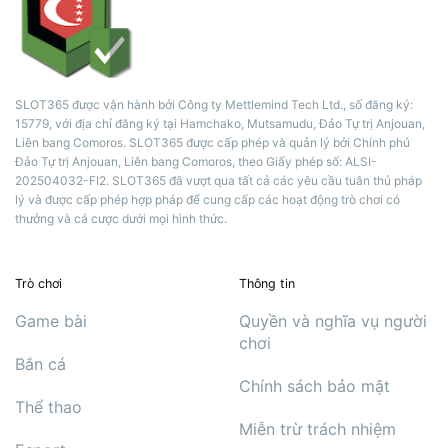
SLOT365 được vận hành bởi Công ty Mettlemind Tech Ltd., số đăng ký:
15779, với địa chỉ đăng ký tại Hamchako, Mutsamudu, Đảo Tự trị Anjouan,
Liên bang Comoros. SLOT365 được cấp phép và quản lý bởi Chính phủ
Đảo Tự trị Anjouan, Liên bang Comoros, theo Giấy phép số: ALSI-
202504032-FI2. SLOT365 đã vượt qua tất cả các yêu cầu tuân thủ pháp
lý và được cấp phép hợp pháp để cung cấp các hoạt động trò chơi có
thưởng và cá cược dưới mọi hình thức.
Trò chơi
Thông tin
Game bài
Quyền và nghĩa vụ người
chơi
Bắn cá
Chính sách bảo mật
Thể thao
Miễn trừ trách nhiệm