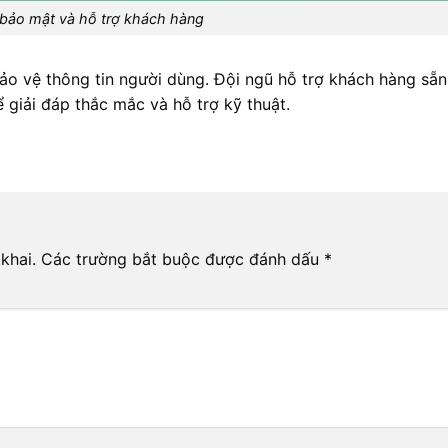
 bảo mật và hỗ trợ khách hàng
ảo vệ thông tin người dùng. Đội ngũ hỗ trợ khách hàng sẵ
ể giải đáp thắc mắc và hỗ trợ kỹ thuật.
khai.
Các trường bắt buộc được đánh dấu
*