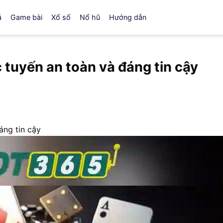
á
Game bài
Xổ số
Nổ hũ
Hướng dẫn
c tuyến an toàn và đáng tin cậy
áng tin cậy