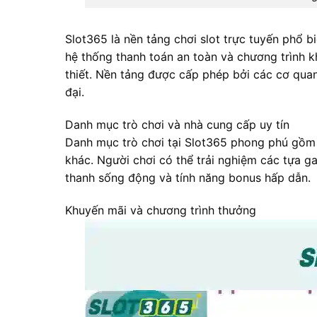
Slot365 là nền tảng chơi slot trực tuyến phổ b
hệ thống thanh toán an toàn và chương trình 
thiết. Nền tảng được cấp phép bởi các cơ quan 
đại.
Danh mục trò chơi và nhà cung cấp uy tín
Danh mục trò chơi tại Slot365 phong phú gồm sl
khác. Người chơi có thể trải nghiệm các tựa g
thanh sống động và tính năng bonus hấp dẫn.
Khuyến mãi và chương trình thưởng