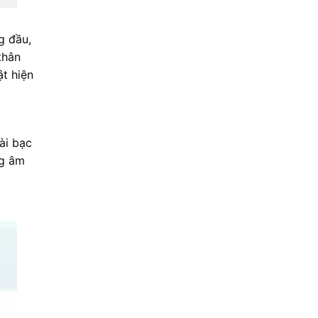
g đầu,
thân
ật hiện
ài bạc
ng âm