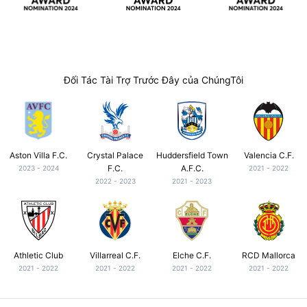
Đối Tác Tài Trợ Trước Đây của ChúngTôi
Aston Villa F.C.
Crystal Palace
Huddersfield Town
Valencia C.F.
F.C.
A.F.C.
2023 - 2024
2021 - 2022
2022 - 2023
2021 - 2023
Athletic Club
Villarreal C.F.
Elche C.F.
RCD Mallorca
2021 - 2022
2021 - 2022
2021 - 2022
2021 - 2022