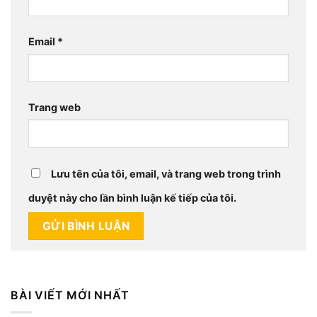
Email
*
Trang web
Lưu tên của tôi, email, và trang web trong trình
duyệt này cho lần bình luận kế tiếp của tôi.
BÀI VIẾT MỚI NHẤT