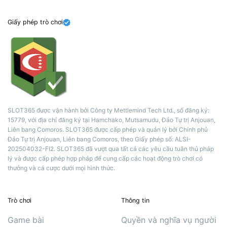
Giấy phép trò chơi
SLOT365 được vận hành bởi Công ty Mettlemind Tech Ltd., số đăng ký:
15779, với địa chỉ đăng ký tại Hamchako, Mutsamudu, Đảo Tự trị Anjouan,
Liên bang Comoros. SLOT365 được cấp phép và quản lý bởi Chính phủ
Đảo Tự trị Anjouan, Liên bang Comoros, theo Giấy phép số: ALSI-
202504032-FI2. SLOT365 đã vượt qua tất cả các yêu cầu tuân thủ pháp
lý và được cấp phép hợp pháp để cung cấp các hoạt động trò chơi có
thưởng và cá cược dưới mọi hình thức.
Trò chơi
Thông tin
Game bài
Quyền và nghĩa vụ người