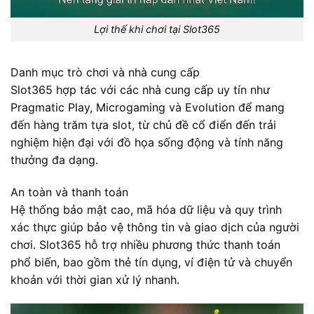
Lợi thế khi chơi tại Slot365
Danh mục trò chơi và nhà cung cấp
Slot365 hợp tác với các nhà cung cấp uy tín như
Pragmatic Play, Microgaming và Evolution để mang
đến hàng trăm tựa slot, từ chủ đề cổ điển đến trải
nghiệm hiện đại với đồ họa sống động và tính năng
thưởng đa dạng.
An toàn và thanh toán
Hệ thống bảo mật cao, mã hóa dữ liệu và quy trình
xác thực giúp bảo vệ thông tin và giao dịch của người
chơi. Slot365 hỗ trợ nhiều phương thức thanh toán
phổ biến, bao gồm thẻ tín dụng, ví điện tử và chuyển
khoản với thời gian xử lý nhanh.