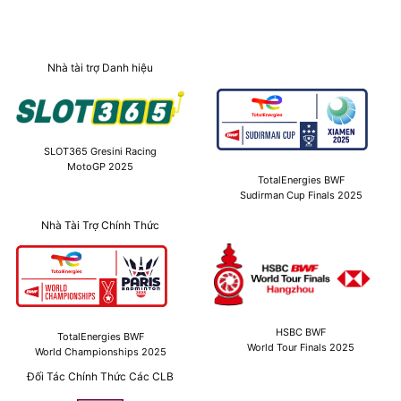
Nhà tài trợ Danh hiệu
SLOT365 Gresini Racing
MotoGP 2025
TotalEnergies BWF
Sudirman Cup Finals 2025
Nhà Tài Trợ Chính Thức
HSBC BWF
TotalEnergies BWF
World Tour Finals 2025
World Championships 2025
Đối Tác Chính Thức Các CLB