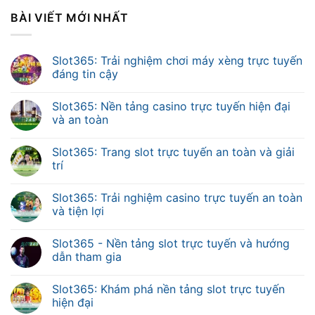
BÀI VIẾT MỚI NHẤT
Slot365: Trải nghiệm chơi máy xèng trực tuyến
đáng tin cậy
Slot365: Nền tảng casino trực tuyến hiện đại
và an toàn
Slot365: Trang slot trực tuyến an toàn và giải
trí
Slot365: Trải nghiệm casino trực tuyến an toàn
và tiện lợi
Slot365 - Nền tảng slot trực tuyến và hướng
dẫn tham gia
Slot365: Khám phá nền tảng slot trực tuyến
hiện đại