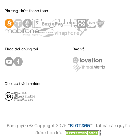
Phương thức thanh toán
Theo dõi chúng tôi
Bảo vệ
Chơi có trách nhiệm
Bản quyền © Copyright 2025 "
SLOT365
™. Tất cả các quyền
được bảo lưu.