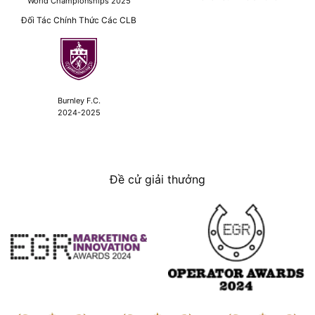
World Championships 2025
Đối Tác Chính Thức Các CLB
Burnley F.C.
2024-2025
Đề cử giải thưởng