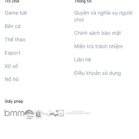
Trò chơi
Thông tin
Game bài
Quyền và nghĩa vụ người
chơi
Bắn cá
Chính sách bảo mật
Thể thao
Miễn trừ trách nhiệm
Esport
Liên hệ
Xổ số
Điều khoản sử dụng
Nổ hũ
Giấy phép