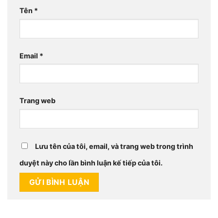
Tên
*
Email
*
Trang web
Lưu tên của tôi, email, và trang web trong trình
duyệt này cho lần bình luận kế tiếp của tôi.