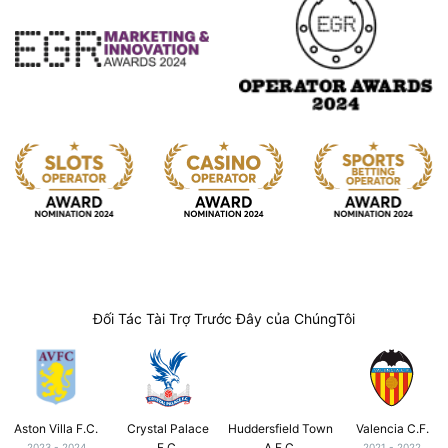
Đối Tác Tài Trợ Trước Đây của ChúngTôi
Aston Villa F.C.
Crystal Palace
Huddersfield Town
Valencia C.F.
F.C.
A.F.C.
2023 - 2024
2021 - 2022