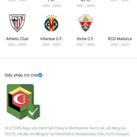
2022 - 2023
2021 - 2023
Athletic Club
Villarreal C.F.
Elche C.F.
RCD Mallorca
2021 - 2022
2021 - 2022
2021 - 2022
2021 - 2022
Giấy phép trò chơi
SLOT365 được vận hành bởi Công ty Mettlemind Tech Ltd., số đăng ký:
15779, với địa chỉ đăng ký tại Hamchako, Mutsamudu, Đảo Tự trị Anjouan,