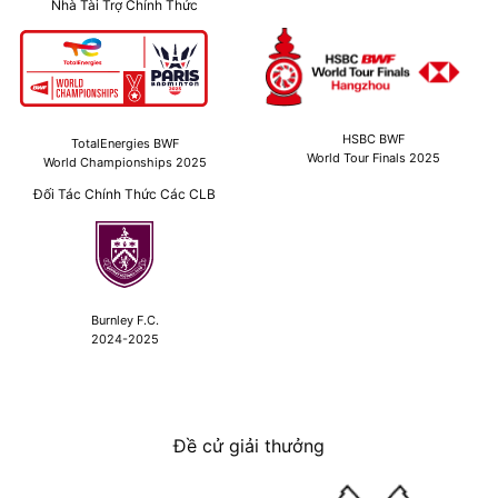
Nhà Tài Trợ Chính Thức
HSBC BWF
TotalEnergies BWF
World Tour Finals 2025
World Championships 2025
Đối Tác Chính Thức Các CLB
Burnley F.C.
2024-2025
Đề cử giải thưởng