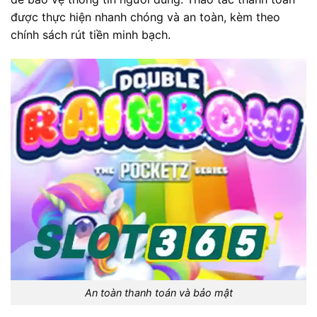
được thực hiện nhanh chóng và an toàn, kèm theo
chính sách rút tiền minh bạch.
An toàn thanh toán và bảo mật