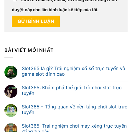
duyệt này cho lần bình luận kế tiếp của tôi.
BÀI VIẾT MỚI NHẤT
Slot365 là gì? Trải nghiệm xổ số trực tuyến và
game slot đỉnh cao
Slot365: Khám phá thế giới trò chơi slot trực
tuyến
Slot365 – Tổng quan về nền tảng chơi slot trực
tuyến
Slot365: Trải nghiệm chơi máy xèng trực tuyến
đáng tin cậy