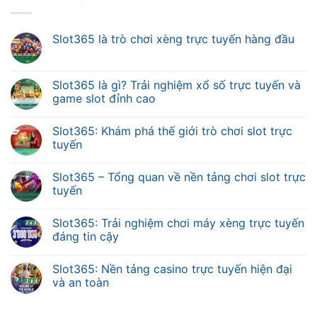
Slot365 là trò chơi xèng trực tuyến hàng đầu
Slot365 là gì? Trải nghiệm xổ số trực tuyến và
game slot đỉnh cao
Slot365: Khám phá thế giới trò chơi slot trực
tuyến
Slot365 – Tổng quan về nền tảng chơi slot trực
tuyến
Slot365: Trải nghiệm chơi máy xèng trực tuyến
đáng tin cậy
Slot365: Nền tảng casino trực tuyến hiện đại
và an toàn