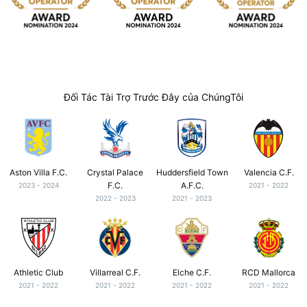
Đối Tác Tài Trợ Trước Đây của ChúngTôi
Aston Villa F.C.
Crystal Palace
Huddersfield Town
Valencia C.F.
F.C.
A.F.C.
2023 - 2024
2021 - 2022
2022 - 2023
2021 - 2023
Athletic Club
Villarreal C.F.
Elche C.F.
RCD Mallorca
2021 - 2022
2021 - 2022
2021 - 2022
2021 - 2022