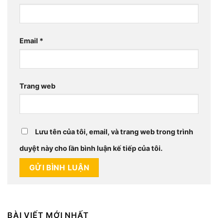
Email
*
Trang web
Lưu tên của tôi, email, và trang web trong trình
duyệt này cho lần bình luận kế tiếp của tôi.
BÀI VIẾT MỚI NHẤT