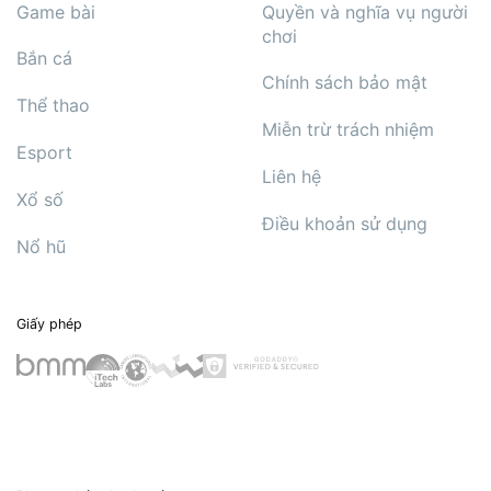
Game bài
Quyền và nghĩa vụ người
chơi
Bắn cá
Chính sách bảo mật
Thể thao
Miễn trừ trách nhiệm
Esport
Liên hệ
Xổ số
Điều khoản sử dụng
Nổ hũ
Giấy phép