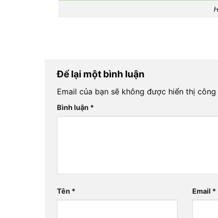
H
Để lại một bình luận
Email của bạn sẽ không được hiển thị công 
Bình luận
*
Tên
*
Email
*