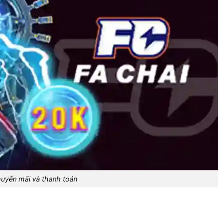
uyến mãi và thanh toán