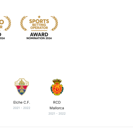
Elche C.F.
RCD
Mallorca
2021 - 2022
2021 - 2022