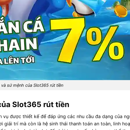
và sứ mệnh của Slot365 rút tiền
của Slot365 rút tiền
ch vụ được thiết kế để đáp ứng các nhu cầu đa dạng của ng
i giải trí mà còn là hệ sinh thái thanh toán an toàn, linh ho