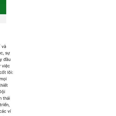
í và
c, sự
y đầu
 việc
ốt lõi:
 mọi
hiết
Đội
h thái
riển,
các ví