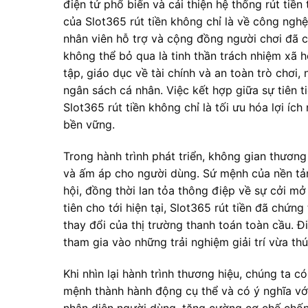
điện tử phổ biến và cải thiện hệ thống rút tiề
của Slot365 rút tiền không chỉ là về công nghệ
nhân viên hỗ trợ và cộng đồng người chơi đã 
không thể bỏ qua là tinh thần trách nhiệm xã h
tập, giáo dục về tài chính và an toàn trò chơi
ngân sách cá nhân. Việc kết hợp giữa sự tiên
Slot365 rút tiền không chỉ là tối ưu hóa lợi í
bền vững.
Trong hành trình phát triển, không gian thương
và ấm áp cho người dùng. Sứ mệnh của nền tản
hội, đồng thời lan tỏa thông điệp về sự cởi mở
tiên cho tới hiện tại, Slot365 rút tiền đã chứ
thay đổi của thị trường thanh toán toàn cầu. 
tham gia vào những trải nghiệm giải trí vừa thú
Khi nhìn lại hành trình thương hiệu, chúng ta c
mệnh thành hành động cụ thể và có ý nghĩa vớ
nhận diện người dùng, tăng cường cơ chế chống