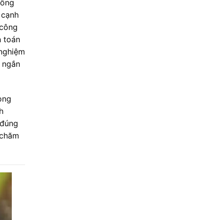
công
 cạnh
 công
h toán
 nghiệm
ả ngắn
ọng
h
 đúng
ự chăm