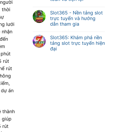
 người
 thời
Slot365 - Nền tảng slot
sự
trực tuyến và hướng
dẫn tham gia
ng lưới
ẽ nhận
Slot365: Khám phá nền
 đến
tảng slot trực tuyến hiện
iệm
đại
 phút
 rút
hể rút
không
kiếm,
 dự án
ệ thành
 giúp
 rút