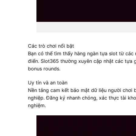
Các trò chơi nổi bật
Bạn có thể tìm thấy hàng ngàn tựa slot từ các 
điển. Slot365 thường xuyên cập nhật các tựa g
bonus rounds.
Uy tín và an toàn
Nền tảng cam kết bảo mật dữ liệu người chơi 
nghiệp. Đăng ký nhanh chóng, xác thực tài kho
nghiệm.