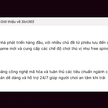
Giới thiệu về Slot365
nhà phát triển hàng đầu, với nhiều chủ đề từ phiêu lưu đến 
ame mới và cung cấp các chế độ chơi thú vị như free spin
bằng công nghệ mã hóa và tuân thủ các tiêu chuẩn ngành 
ản dễ dàng và hỗ trợ 24/7 giúp người chơi an tâm khi trải