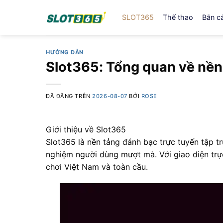
Chuyển
SLOT365
Thể thao
Bắn c
đến
nội
dung
HƯỚNG DẪN
Slot365: Tổng quan về nền 
ĐÃ ĐĂNG TRÊN
2026-08-07
BỞI
ROSE
Giới thiệu về Slot365
Slot365 là nền tảng đánh bạc trực tuyến tập tru
nghiệm người dùng mượt mà. Với giao diện trự
chơi Việt Nam và toàn cầu.