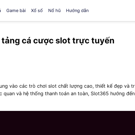
á
Game bài
Xổ số
Nổ hũ
Hướng dẫn
tảng cá cược slot trực tuyến
ng vào các trò chơi slot chất lượng cao, thiết kế đẹp và tr
c quan và hệ thống thanh toán an toàn, Slot365 hướng đến