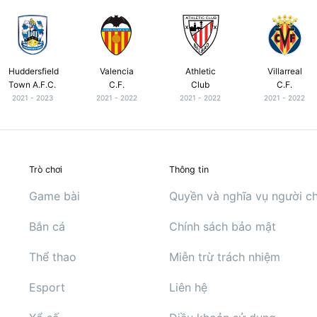
Huddersfield
Valencia
Athletic
Villarreal
Town A.F.C.
C.F.
Club
C.F.
2021 - 2023
2021 - 2022
2021 - 2022
2021 - 2022
Trò chơi
Thông tin
Game bài
Quyền và nghĩa vụ người ch
Bắn cá
Chính sách bảo mật
Thể thao
Miễn trừ trách nhiệm
Esport
Liên hệ