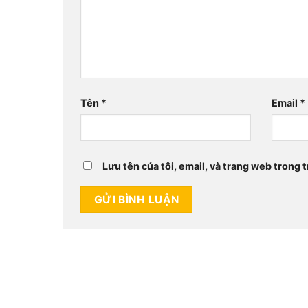
Tên
*
Email
*
Lưu tên của tôi, email, và trang web trong t