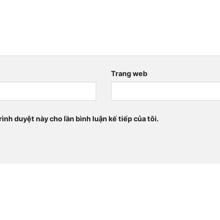
Trang web
rình duyệt này cho lần bình luận kế tiếp của tôi.