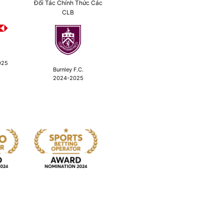
Đối Tác Chính Thức Các
CLB
025
Burnley F.C.
2024-2025