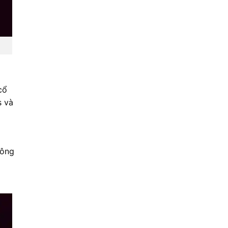
cổ
s và
công