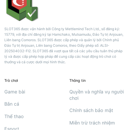
SLOT365 được vận hành bởi Công ty Mettlemind Tech Ltd., số đăng ký:
15779, với địa chỉ đăng ký tại Hamchako, Mutsamudu, Đảo Tự trị Anjouan,
Liên bang Comoros. SLOT365 được cấp phép và quản lý bởi Chính phủ
Đảo Tự trị Anjouan, Liên bang Comoros, theo Giấy phép số: ALSI-
202504032-FI2. SLOT365 đã vượt qua tất cả các yêu cầu tuân thủ pháp
lý và được cấp phép hợp pháp để cung cấp các hoạt động trò chơi có
thưởng và cá cược dưới mọi hình thức.
Trò chơi
Thông tin
Game bài
Quyền và nghĩa vụ người
chơi
Bắn cá
Chính sách bảo mật
Thể thao
Miễn trừ trách nhiệm
Esport