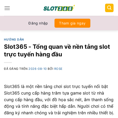
Chuyển
đến
nội
dung
Đăng nhập
Tham gia ngay
HƯỚNG DẪN
Slot365 - Tổng quan về nền tảng slot
trực tuyến hàng đầu
ĐÃ ĐĂNG TRÊN
2026-08-10
BỞI
ROSE
Slot365 là một nền tảng chơi slot trực tuyến nổi bật
Slot365 cung cấp hàng trăm tựa game slot từ nhà
cung cấp hàng đầu, với đồ họa sắc nét, âm thanh sống
động và tính năng đặc biệt hấp dẫn. Người chơi có thể
đăng ký nhanh chóng và trải nghiệm trên nhiều thiết bị.