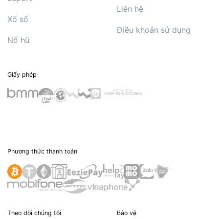
Liên hệ
Xổ số
Điều khoản sử dụng
Nổ hũ
Giấy phép
Phương thức thanh toán
Theo dõi chúng tôi
Bảo vệ