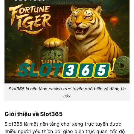
Slot365 là nền tảng casino trực tuyến phổ biến và đáng tin
cậy
Giới thiệu về Slot365
Slot365 là một nền tảng chơi xèng trực tuyến được
nhiều người yêu thích bởi giao diện trực quan, tốc độ