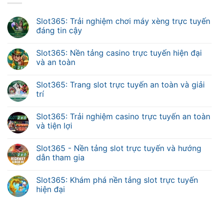
Slot365: Trải nghiệm chơi máy xèng trực tuyến
đáng tin cậy
Slot365: Nền tảng casino trực tuyến hiện đại
và an toàn
Slot365: Trang slot trực tuyến an toàn và giải
trí
Slot365: Trải nghiệm casino trực tuyến an toàn
và tiện lợi
Slot365 - Nền tảng slot trực tuyến và hướng
dẫn tham gia
Slot365: Khám phá nền tảng slot trực tuyến
hiện đại