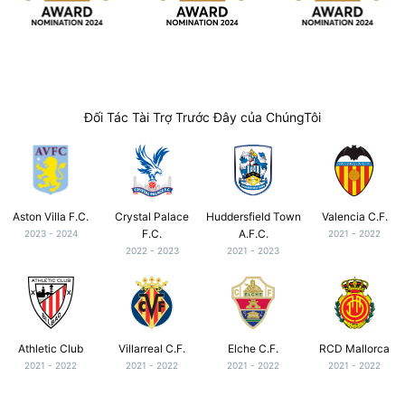
Đối Tác Tài Trợ Trước Đây của ChúngTôi
Aston Villa F.C.
Crystal Palace
Huddersfield Town
Valencia C.F.
F.C.
A.F.C.
2023 - 2024
2021 - 2022
2022 - 2023
2021 - 2023
Athletic Club
Villarreal C.F.
Elche C.F.
RCD Mallorca
2021 - 2022
2021 - 2022
2021 - 2022
2021 - 2022