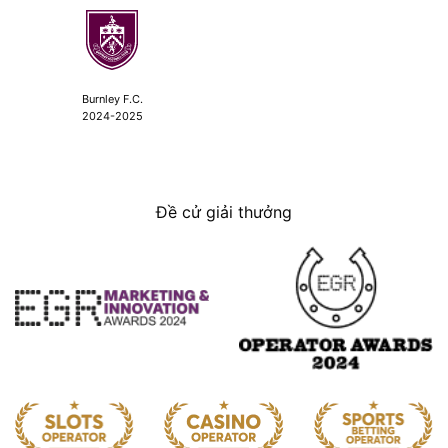
Burnley F.C.
2024-2025
Đề cử giải thưởng