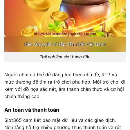
Trải nghiệm slot hàng đầu
Người chơi có thể dễ dàng lọc theo chủ đề, RTP và
mức thưởng để tìm ra trò chơi phù hợp. Mỗi trò chơi đi
kèm với đồ họa sắc nét, âm thanh chân thực và cơ hội
chiến thắng cao.
An toàn và thanh toán
Slot365 cam kết bảo mật dữ liệu và các giao dịch.
Nền tảng hỗ trợ nhiều phương thức thanh toán và rút