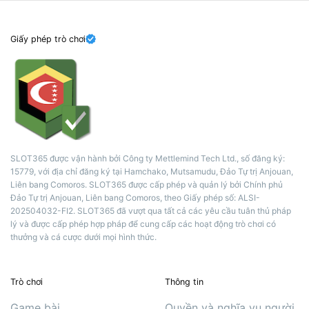
Giấy phép trò chơi
SLOT365 được vận hành bởi Công ty Mettlemind Tech Ltd., số đăng ký:
15779, với địa chỉ đăng ký tại Hamchako, Mutsamudu, Đảo Tự trị Anjouan,
Liên bang Comoros. SLOT365 được cấp phép và quản lý bởi Chính phủ
Đảo Tự trị Anjouan, Liên bang Comoros, theo Giấy phép số: ALSI-
202504032-FI2. SLOT365 đã vượt qua tất cả các yêu cầu tuân thủ pháp
lý và được cấp phép hợp pháp để cung cấp các hoạt động trò chơi có
thưởng và cá cược dưới mọi hình thức.
Trò chơi
Thông tin
Game bài
Quyền và nghĩa vụ người