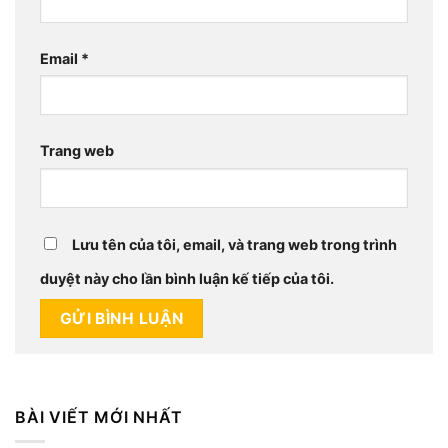
Email
*
Trang web
Lưu tên của tôi, email, và trang web trong trình
duyệt này cho lần bình luận kế tiếp của tôi.
BÀI VIẾT MỚI NHẤT