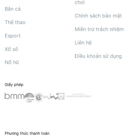
chơi
Bắn cá
Chính sách bảo mật
Thể thao
Miễn trừ trách nhiệm
Esport
Liên hệ
Xổ số
Điều khoản sử dụng
Nổ hũ
Giấy phép
Phương thức thanh toán