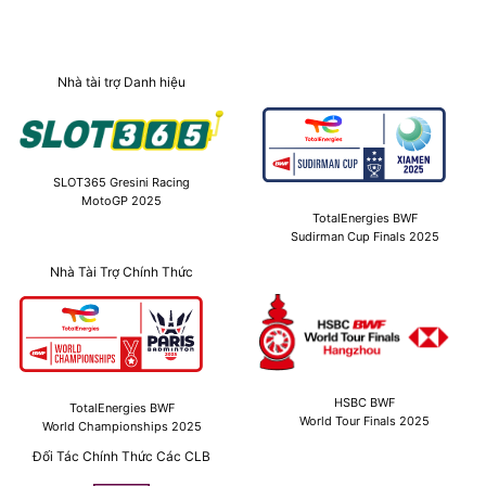
Nhà tài trợ Danh hiệu
SLOT365 Gresini Racing
MotoGP 2025
TotalEnergies BWF
Sudirman Cup Finals 2025
Nhà Tài Trợ Chính Thức
HSBC BWF
TotalEnergies BWF
World Tour Finals 2025
World Championships 2025
Đối Tác Chính Thức Các CLB