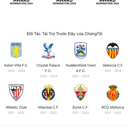
Đối Tác Tài Trợ Trước Đây của ChúngTôi
Aston Villa F.C.
Crystal Palace
Huddersfield Town
Valencia C.F.
F.C.
A.F.C.
2023 - 2024
2021 - 2022
2022 - 2023
2021 - 2023
Athletic Club
Villarreal C.F.
Elche C.F.
RCD Mallorca
2021 - 2022
2021 - 2022
2021 - 2022
2021 - 2022