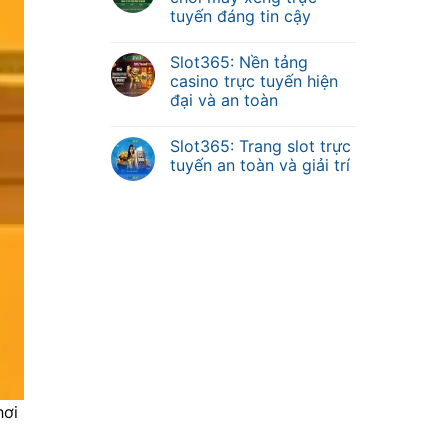
tuyến đáng tin cậy
Slot365: Nền tảng
casino trực tuyến hiện
đại và an toàn
Slot365: Trang slot trực
tuyến an toàn và giải trí
hơi