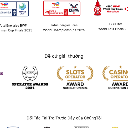
HSBC BWF
TotalEnergies BWF
TotalEnergies BWF
World Tour Finals 2
World Championships 2025
rman Cup Finals 2025
Đề cử giải thưởng
Đối Tác Tài Trợ Trước Đây của ChúngTôi