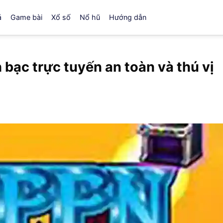
á
Game bài
Xổ số
Nổ hũ
Hướng dẫn
 bạc trực tuyến an toàn và thú vị