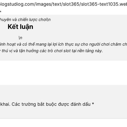
/blogstudiog.com/images/text/slot365/slot365-text1035.we
>
huyên và chiến lược chơi\n
Kết luận
\n
linh hoạt và có thể mang lại lợi ích thực sự cho người chơi chăm ch
hú vị và tận hưởng các trò chơi slot tại nền tảng này.
khai.
Các trường bắt buộc được đánh dấu
*