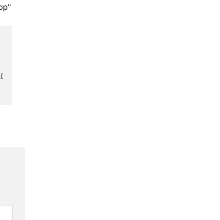
bp"
ỉ.