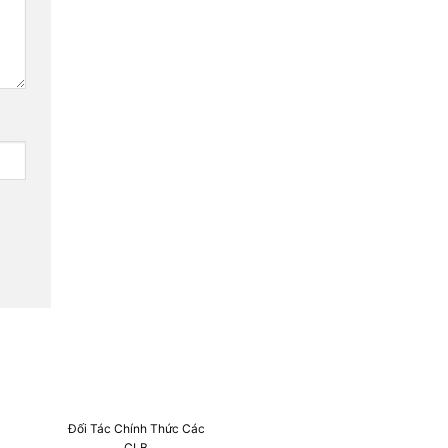
Đối Tác Chính Thức Các
CLB