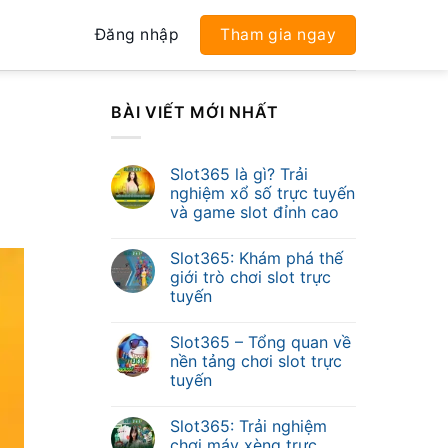
Đăng nhập
Tham gia ngay
BÀI VIẾT MỚI NHẤT
Slot365 là gì? Trải
nghiệm xổ số trực tuyến
và game slot đỉnh cao
Slot365: Khám phá thế
giới trò chơi slot trực
tuyến
Slot365 – Tổng quan về
nền tảng chơi slot trực
tuyến
Slot365: Trải nghiệm
chơi máy xèng trực