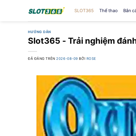
Chuyển
SLOT365
Thể thao
Bắn c
đến
nội
dung
HƯỚNG DẪN
Slot365 - Trải nghiệm đánh
ĐÃ ĐĂNG TRÊN
2026-08-09
BỞI
ROSE