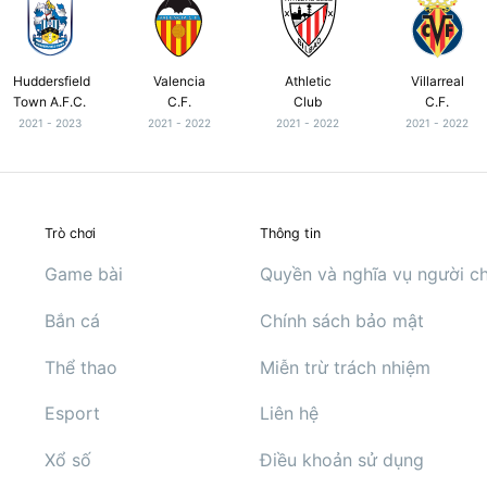
Huddersfield
Valencia
Athletic
Villarreal
Town A.F.C.
C.F.
Club
C.F.
2021 - 2023
2021 - 2022
2021 - 2022
2021 - 2022
Trò chơi
Thông tin
Game bài
Quyền và nghĩa vụ người ch
Bắn cá
Chính sách bảo mật
Thể thao
Miễn trừ trách nhiệm
Esport
Liên hệ
Xổ số
Điều khoản sử dụng