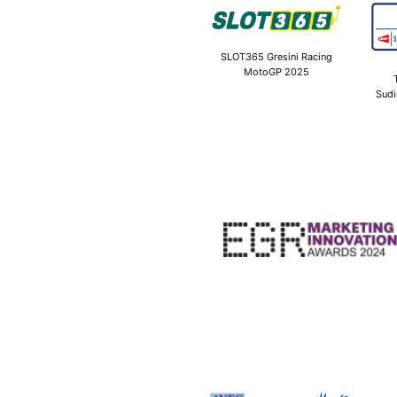
SLOT365 Gresini Racing
MotoGP 2025
Sudi