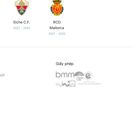
Elche C.F.
RCD
Mallorca
2021 - 2022
2021 - 2022
Giấy phép
ơi