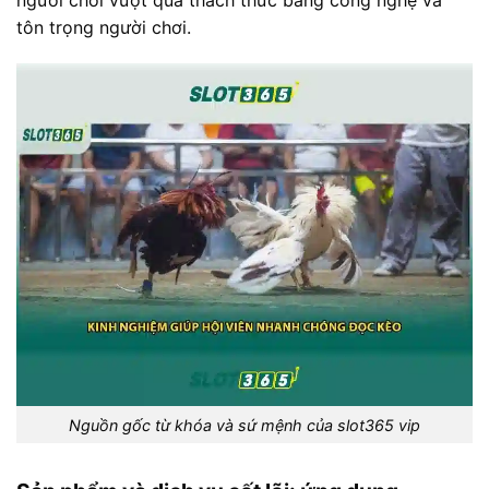
tôn trọng người chơi.
Nguồn gốc từ khóa và sứ mệnh của slot365 vip