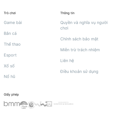
Trò chơi
Thông tin
Game bài
Quyền và nghĩa vụ người
chơi
Bắn cá
Chính sách bảo mật
Thể thao
Miễn trừ trách nhiệm
Esport
Liên hệ
Xổ số
Điều khoản sử dụng
Nổ hũ
Giấy phép