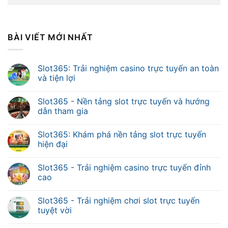
BÀI VIẾT MỚI NHẤT
Slot365: Trải nghiệm casino trực tuyến an toàn
và tiện lợi
Slot365 - Nền tảng slot trực tuyến và hướng
dẫn tham gia
Slot365: Khám phá nền tảng slot trực tuyến
hiện đại
Slot365 - Trải nghiệm casino trực tuyến đỉnh
cao
Slot365 - Trải nghiệm chơi slot trực tuyến
tuyệt vời