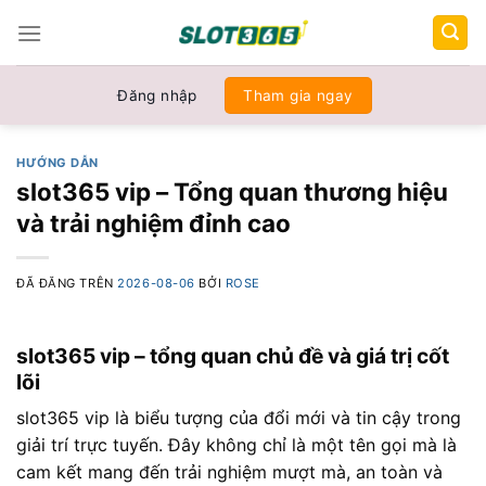
Chuyển
đến
nội
dung
Đăng nhập
Tham gia ngay
HƯỚNG DẪN
slot365 vip – Tổng quan thương hiệu
và trải nghiệm đỉnh cao
ĐÃ ĐĂNG TRÊN
2026-08-06
BỞI
ROSE
slot365 vip – tổng quan chủ đề và giá trị cốt
lõi
slot365 vip là biểu tượng của đổi mới và tin cậy trong
giải trí trực tuyến. Đây không chỉ là một tên gọi mà là
cam kết mang đến trải nghiệm mượt mà, an toàn và