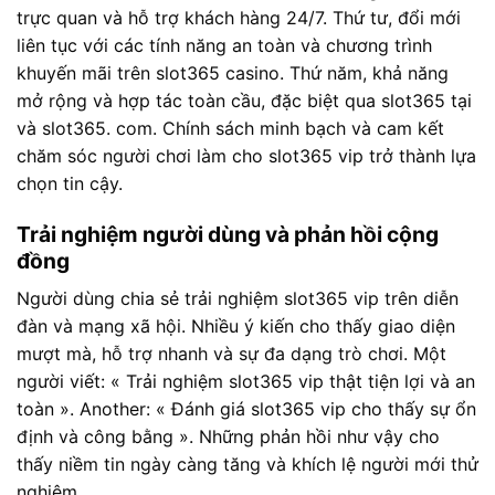
trực quan và hỗ trợ khách hàng 24/7. Thứ tư, đổi mới
liên tục với các tính năng an toàn và chương trình
khuyến mãi trên slot365 casino. Thứ năm, khả năng
mở rộng và hợp tác toàn cầu, đặc biệt qua slot365 tại
và slot365. com. Chính sách minh bạch và cam kết
chăm sóc người chơi làm cho slot365 vip trở thành lựa
chọn tin cậy.
Trải nghiệm người dùng và phản hồi cộng
đồng
Người dùng chia sẻ trải nghiệm slot365 vip trên diễn
đàn và mạng xã hội. Nhiều ý kiến cho thấy giao diện
mượt mà, hỗ trợ nhanh và sự đa dạng trò chơi. Một
người viết: « Trải nghiệm slot365 vip thật tiện lợi và an
toàn ». Another: « Đánh giá slot365 vip cho thấy sự ổn
định và công bằng ». Những phản hồi như vậy cho
thấy niềm tin ngày càng tăng và khích lệ người mới thử
nghiệm.