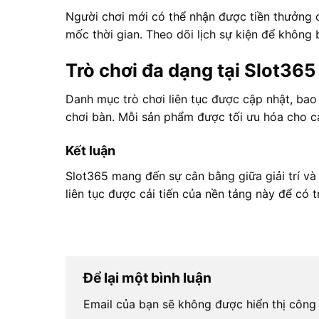
Người chơi mới có thể nhận được tiền thưởng 
mốc thời gian. Theo dõi lịch sự kiện để không
Trò chơi đa dạng tại Slot365
Danh mục trò chơi liên tục được cập nhật, bao 
chơi bàn. Mỗi sản phẩm được tối ưu hóa cho cả 
Kết luận
Slot365 mang đến sự cân bằng giữa giải trí và
liên tục được cải tiến của nền tảng này để có t
Để lại một bình luận
Email của bạn sẽ không được hiển thị công 