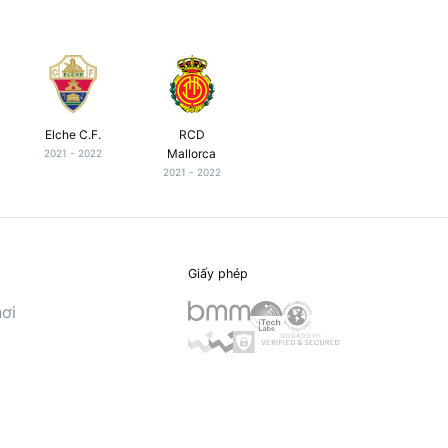
Elche C.F.
RCD
Mallorca
2021 - 2022
2021 - 2022
Giấy phép
ơi