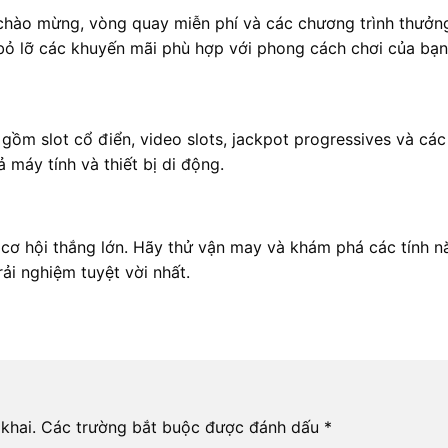
chào mừng, vòng quay miễn phí và các chương trình thưởn
 bỏ lỡ các khuyến mãi phù hợp với phong cách chơi của bạn
gồm slot cổ điển, video slots, jackpot progressives và các
máy tính và thiết bị di động.
 cơ hội thắng lớn. Hãy thử vận may và khám phá các tính n
rải nghiệm tuyệt vời nhất.
khai.
Các trường bắt buộc được đánh dấu
*