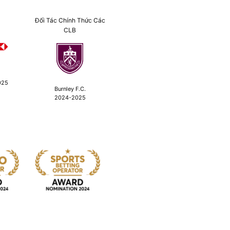
Đối Tác Chính Thức Các
CLB
025
Burnley F.C.
2024-2025