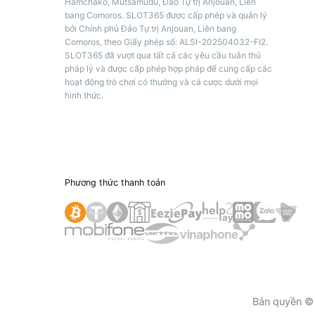
Hamchako, Mutsamudu, Đảo Tự trị Anjouan, Liên
bang Comoros. SLOT365 được cấp phép và quản lý
bởi Chính phủ Đảo Tự trị Anjouan, Liên bang
Comoros, theo Giấy phép số: ALSI-202504032-FI2.
SLOT365 đã vượt qua tất cả các yêu cầu tuân thủ
pháp lý và được cấp phép hợp pháp để cung cấp các
hoạt động trò chơi có thưởng và cá cược dưới mọi
hình thức.
Phương thức thanh toán
Bản quyền ©