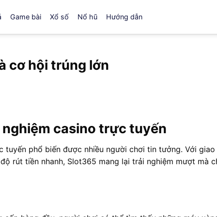
á
Game bài
Xổ số
Nổ hũ
Hướng dẫn
và cơ hội trúng lớn
i nghiệm casino trực tuyến
c tuyến phổ biến được nhiều người chơi tin tưởng. Với giao
c độ rút tiền nhanh, Slot365 mang lại trải nghiệm mượt mà 