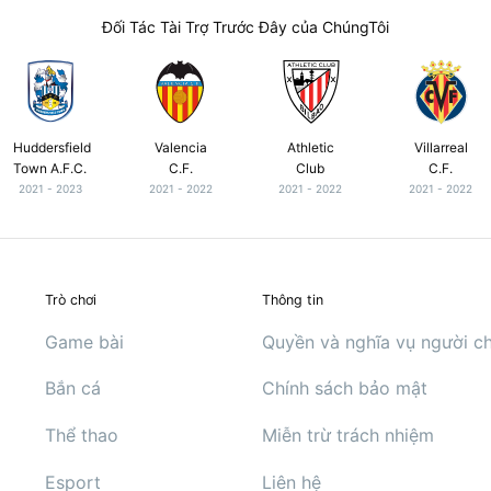
Đối Tác Tài Trợ Trước Đây của ChúngTôi
Huddersfield
Valencia
Athletic
Villarreal
Town A.F.C.
C.F.
Club
C.F.
2021 - 2023
2021 - 2022
2021 - 2022
2021 - 2022
Trò chơi
Thông tin
Game bài
Quyền và nghĩa vụ người ch
Bắn cá
Chính sách bảo mật
Thể thao
Miễn trừ trách nhiệm
Esport
Liên hệ