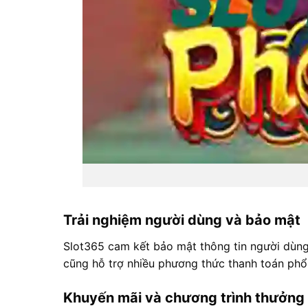
Trải nghiệm người dùng và bảo mật
Slot365 cam kết bảo mật thông tin người dùng
cũng hỗ trợ nhiều phương thức thanh toán phổ 
Khuyến mãi và chương trình thưởng