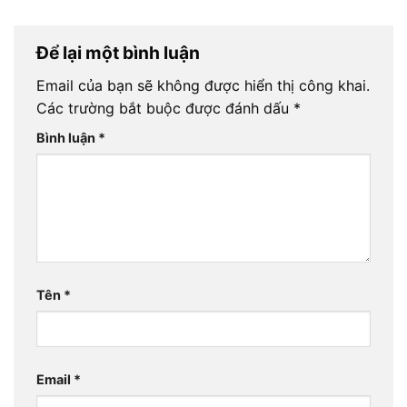
Để lại một bình luận
Email của bạn sẽ không được hiển thị công khai.
Các trường bắt buộc được đánh dấu
*
Bình luận
*
Tên
*
Email
*