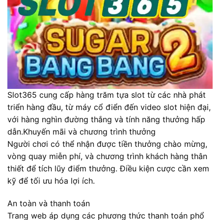
Slot365 cung cấp hàng trăm tựa slot từ các nhà phát
triển hàng đầu, từ máy cổ điển đến video slot hiện đại,
với hàng nghìn đường thắng và tính năng thưởng hấp
dẫn.
Khuyến mãi và chương trình thưởng
Người chơi có thể nhận được tiền thưởng chào mừng,
vòng quay miễn phí, và chương trình khách hàng thân
thiết để tích lũy điểm thưởng. Điều kiện cược cần xem
kỹ để tối ưu hóa lợi ích.
An toàn và thanh toán
Trang web áp dụng các phương thức thanh toán phổ