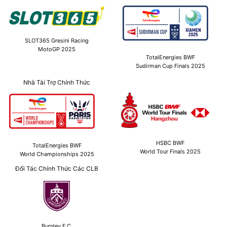
SLOT365 Gresini Racing
MotoGP 2025
TotalEnergies BWF
Sudirman Cup Finals 2025
Nhà Tài Trợ Chính Thức
HSBC BWF
TotalEnergies BWF
World Tour Finals 2025
World Championships 2025
Đối Tác Chính Thức Các CLB
Burnley F.C.