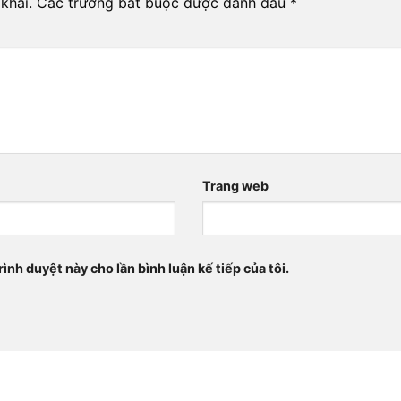
khai.
Các trường bắt buộc được đánh dấu
*
Trang web
rình duyệt này cho lần bình luận kế tiếp của tôi.