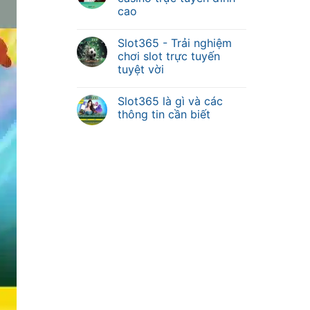
cao
Slot365 - Trải nghiệm
chơi slot trực tuyến
tuyệt vời
Slot365 là gì và các
thông tin cần biết