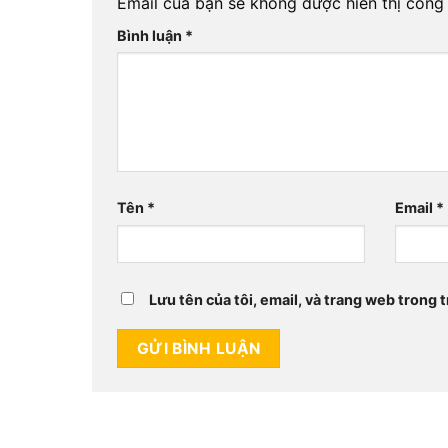
Email của bạn sẽ không được hiển thị công 
Bình luận
*
Tên
*
Email
*
Lưu tên của tôi, email, và trang web trong t