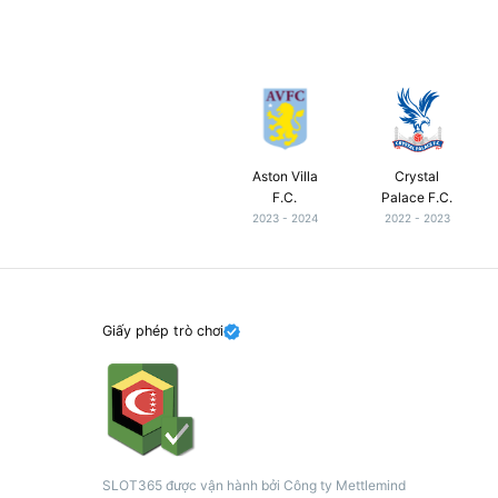
Aston Villa
Crystal
F.C.
Palace F.C.
2023 - 2024
2022 - 2023
Giấy phép trò chơi
SLOT365 được vận hành bởi Công ty Mettlemind