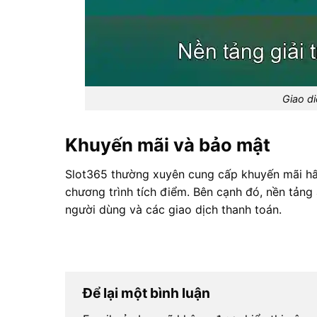
Giao di
Khuyến mãi và bảo mật
Slot365 thường xuyên cung cấp khuyến mãi hấ
chương trình tích điểm. Bên cạnh đó, nền tảng
người dùng và các giao dịch thanh toán.
Để lại một bình luận