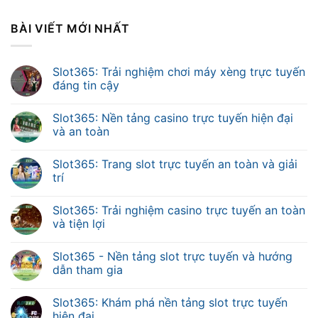
BÀI VIẾT MỚI NHẤT
Slot365: Trải nghiệm chơi máy xèng trực tuyến
đáng tin cậy
Slot365: Nền tảng casino trực tuyến hiện đại
và an toàn
Slot365: Trang slot trực tuyến an toàn và giải
trí
Slot365: Trải nghiệm casino trực tuyến an toàn
và tiện lợi
Slot365 - Nền tảng slot trực tuyến và hướng
dẫn tham gia
Slot365: Khám phá nền tảng slot trực tuyến
hiện đại