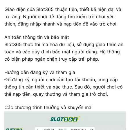
Giao diện của Slot365 thuận tiện, thiết kế hiện đại và
rõ ràng. Người chơi dễ dàng tìm kiếm trò chơi yêu
thích, đăng nhập nhanh và nạp tiền để vào trò chơi.
An toàn thông tin và bảo mật
Slot365 thực thi mã hóa dữ liệu, sử dụng giao thức an
toàn và các quy định bảo mật người dùng. Hệ thống
có biện pháp ngăn chặn truy cập trái phép.
Hướng dẫn đăng ký và tham gia
Để đăng ký, người chơi cần tạo tài khoản, cung cấp
thông tin cần thiết và xác thực. Sau đó, người chơi có
thể nạp tiền, quay thưởng và tham gia trò chơi.
Các chương trình thưởng và khuyến mãi