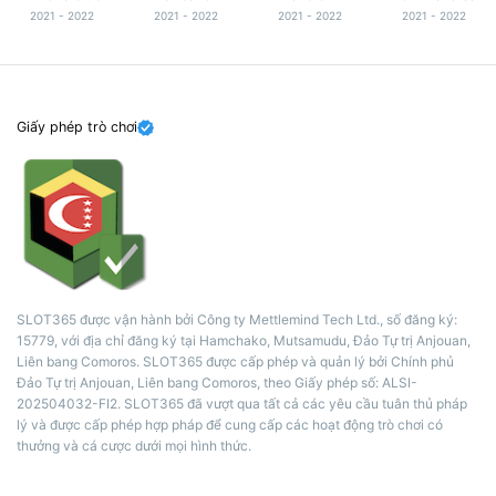
2021 - 2022
2021 - 2022
2021 - 2022
2021 - 2022
Giấy phép trò chơi
SLOT365 được vận hành bởi Công ty Mettlemind Tech Ltd., số đăng ký:
15779, với địa chỉ đăng ký tại Hamchako, Mutsamudu, Đảo Tự trị Anjouan,
Liên bang Comoros. SLOT365 được cấp phép và quản lý bởi Chính phủ
Đảo Tự trị Anjouan, Liên bang Comoros, theo Giấy phép số: ALSI-
202504032-FI2. SLOT365 đã vượt qua tất cả các yêu cầu tuân thủ pháp
lý và được cấp phép hợp pháp để cung cấp các hoạt động trò chơi có
thưởng và cá cược dưới mọi hình thức.