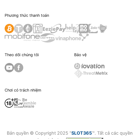
Phương thức thanh toán
Theo dõi chúng tôi
Bảo vệ
Chơi có trách nhiệm
Bản quyền © Copyright 2025 "
SLOT365
™. Tất cả các quyền