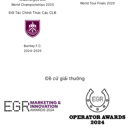
World Tour Finals 2025
World Championships 2025
Đối Tác Chính Thức Các CLB
Burnley F.C.
2024-2025
Đề cử giải thưởng