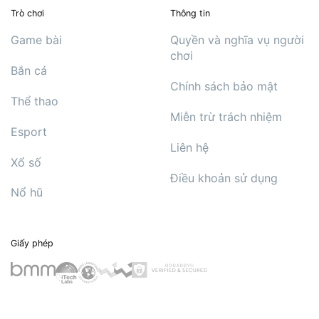
Trò chơi
Thông tin
Game bài
Quyền và nghĩa vụ người
chơi
Bắn cá
Chính sách bảo mật
Thể thao
Miễn trừ trách nhiệm
Esport
Liên hệ
Xổ số
Điều khoản sử dụng
Nổ hũ
Giấy phép