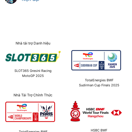
Nhà tài trợ Danh hiệu
SLOT365 Gresini Racing
MotoGP 2025
TotalEnergies BWF
Sudirman Cup Finals 2025
Nhà Tài Trợ Chính Thức
HSBC BWF
TotalEnergies BWF