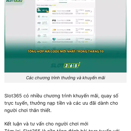
Các chương trình thưởng và khuyến mãi
Slot365 có nhiều chương trình khuyến mãi, quay số
trực tuyến, thưởng nạp tiền và các ưu đãi dành cho
người chơi thân thiết.
Kết luận và tư vấn cho người chơi mới
Tóm lại, Slot365 là nền tảng đánh bài trực tuyến với