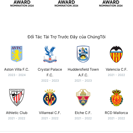
Đối Tác Tài Trợ Trước Đây của ChúngTôi
Aston Villa F.C.
Crystal Palace
Huddersfield Town
Valencia C.F.
F.C.
A.F.C.
2023 - 2024
2021 - 2022
2022 - 2023
2021 - 2023
Athletic Club
Villarreal C.F.
Elche C.F.
RCD Mallorca
2021 - 2022
2021 - 2022
2021 - 2022
2021 - 2022