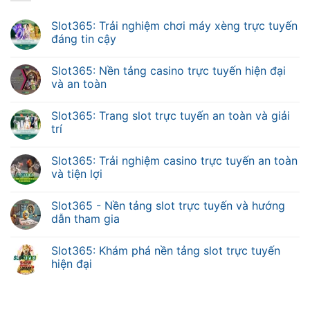
Slot365: Trải nghiệm chơi máy xèng trực tuyến
đáng tin cậy
Slot365: Nền tảng casino trực tuyến hiện đại
và an toàn
Slot365: Trang slot trực tuyến an toàn và giải
trí
Slot365: Trải nghiệm casino trực tuyến an toàn
và tiện lợi
Slot365 - Nền tảng slot trực tuyến và hướng
dẫn tham gia
Slot365: Khám phá nền tảng slot trực tuyến
hiện đại