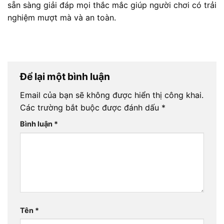
sẵn sàng giải đáp mọi thắc mắc giúp người chơi có trải
nghiệm mượt mà và an toàn.
Để lại một bình luận
Email của bạn sẽ không được hiển thị công khai.
Các trường bắt buộc được đánh dấu
*
Bình luận
*
Tên
*