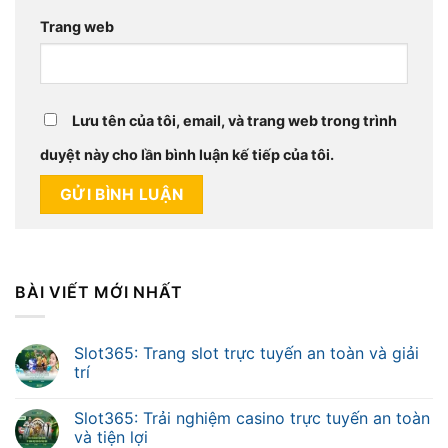
Trang web
Lưu tên của tôi, email, và trang web trong trình
duyệt này cho lần bình luận kế tiếp của tôi.
BÀI VIẾT MỚI NHẤT
Slot365: Trang slot trực tuyến an toàn và giải
trí
Slot365: Trải nghiệm casino trực tuyến an toàn
và tiện lợi