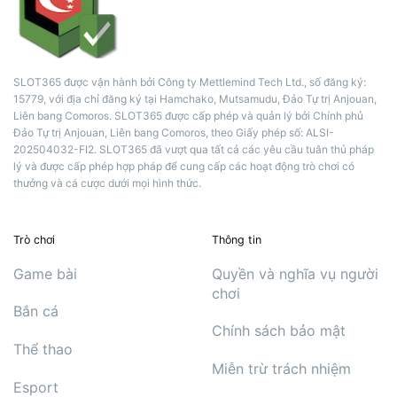
SLOT365 được vận hành bởi Công ty Mettlemind Tech Ltd., số đăng ký:
15779, với địa chỉ đăng ký tại Hamchako, Mutsamudu, Đảo Tự trị Anjouan,
Liên bang Comoros. SLOT365 được cấp phép và quản lý bởi Chính phủ
Đảo Tự trị Anjouan, Liên bang Comoros, theo Giấy phép số: ALSI-
202504032-FI2. SLOT365 đã vượt qua tất cả các yêu cầu tuân thủ pháp
lý và được cấp phép hợp pháp để cung cấp các hoạt động trò chơi có
thưởng và cá cược dưới mọi hình thức.
Trò chơi
Thông tin
Game bài
Quyền và nghĩa vụ người
chơi
Bắn cá
Chính sách bảo mật
Thể thao
Miễn trừ trách nhiệm
Esport