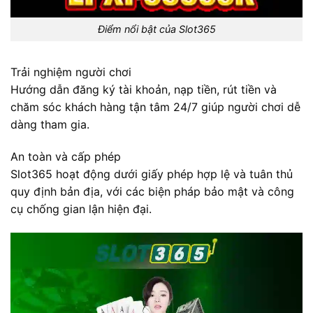
Điểm nổi bật của Slot365
Trải nghiệm người chơi
Hướng dẫn đăng ký tài khoản, nạp tiền, rút tiền và
chăm sóc khách hàng tận tâm 24/7 giúp người chơi dễ
dàng tham gia.
An toàn và cấp phép
Slot365 hoạt động dưới giấy phép hợp lệ và tuân thủ
quy định bản địa, với các biện pháp bảo mật và công
cụ chống gian lận hiện đại.