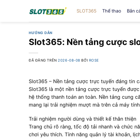
Chuyển
SLOT365
Thể thao
Bắn c
đến
nội
dung
HƯỚNG DẪN
Slot365: Nền tảng cược sl
ĐÃ ĐĂNG TRÊN
2026-08-08
BỞI
ROSE
Slot365 – Nền tảng cược trực tuyến đáng tin 
Slot365 là một nền tảng cược trực tuyến được 
hệ thống thanh toán an toàn. Nền tảng cung c
mang lại trải nghiệm mượt mà trên cả máy tính 
Trải nghiệm người dùng và thiết kế thân thiện
Trang chủ rõ ràng, tốc độ tải nhanh và chức n
chơi yêu thích. Tính năng quản lý tài khoản, l