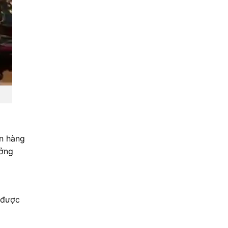
ến hàng
ưởng
 được