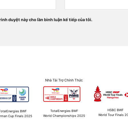
rình duyệt này cho lần bình luận kế tiếp của tôi.
Nhà Tài Trợ Chính Thức
HSBC BWF
TotalEnergies BWF
TotalEnergies BWF
World Tour Finals 2
World Championships 2025
rman Cup Finals 2025