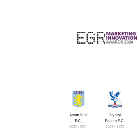
Aston Villa
Crystal
F.C.
Palace F.C.
2023 - 2024
2022 - 2023