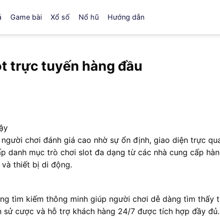
á
Game bài
Xổ số
Nổ hũ
Hướng dẫn
ot trực tuyến hàng đầu
cậy
người chơi đánh giá cao nhờ sự ổn định, giao diện trực qu
ấp danh mục trò chơi slot đa dạng từ các nhà cung cấp hàn
và thiết bị di động.
ăng tìm kiếm thông minh giúp người chơi dễ dàng tìm thấy t
ịch sử cược và hỗ trợ khách hàng 24/7 được tích hợp đầy đủ.