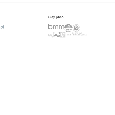
Giấy phép
ơi