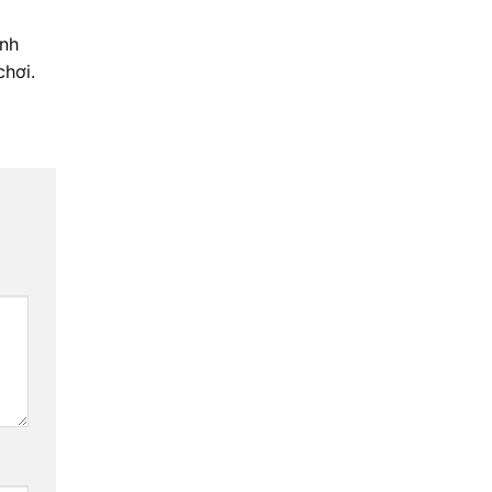
ính
hơi.