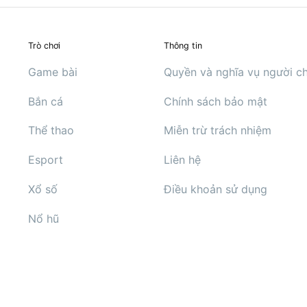
Trò chơi
Thông tin
Game bài
Quyền và nghĩa vụ người ch
Bắn cá
Chính sách bảo mật
Thể thao
Miễn trừ trách nhiệm
Esport
Liên hệ
Xổ số
Điều khoản sử dụng
Nổ hũ