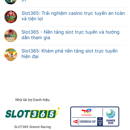
Slot365: Trải nghiệm casino trực tuyến an toàn
và tiện lợi
Slot365 - Nền tảng slot trực tuyến và hướng
dẫn tham gia
Slot365: Khám phá nền tảng slot trực tuyến
hiện đại
Nhà tài trợ Danh hiệu
SLOT365 Gresini Racing