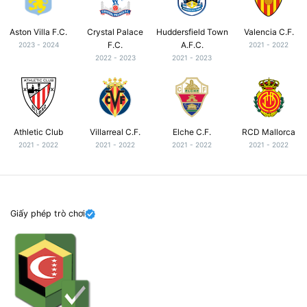
Aston Villa F.C.
Crystal Palace
Huddersfield Town
Valencia C.F.
F.C.
A.F.C.
2023 - 2024
2021 - 2022
2022 - 2023
2021 - 2023
Athletic Club
Villarreal C.F.
Elche C.F.
RCD Mallorca
2021 - 2022
2021 - 2022
2021 - 2022
2021 - 2022
Giấy phép trò chơi