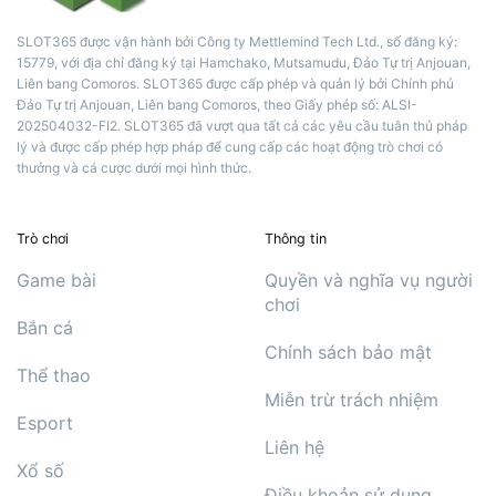
SLOT365 được vận hành bởi Công ty Mettlemind Tech Ltd., số đăng ký:
15779, với địa chỉ đăng ký tại Hamchako, Mutsamudu, Đảo Tự trị Anjouan,
Liên bang Comoros. SLOT365 được cấp phép và quản lý bởi Chính phủ
Đảo Tự trị Anjouan, Liên bang Comoros, theo Giấy phép số: ALSI-
202504032-FI2. SLOT365 đã vượt qua tất cả các yêu cầu tuân thủ pháp
lý và được cấp phép hợp pháp để cung cấp các hoạt động trò chơi có
thưởng và cá cược dưới mọi hình thức.
Trò chơi
Thông tin
Game bài
Quyền và nghĩa vụ người
chơi
Bắn cá
Chính sách bảo mật
Thể thao
Miễn trừ trách nhiệm
Esport
Liên hệ
Xổ số
Điều khoản sử dụng