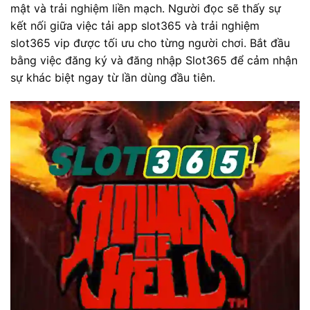
mật và trải nghiệm liền mạch. Người đọc sẽ thấy sự
kết nối giữa việc tải app slot365 và trải nghiệm
slot365 vip được tối ưu cho từng người chơi. Bắt đầu
bằng việc đăng ký và đăng nhập Slot365 để cảm nhận
sự khác biệt ngay từ lần dùng đầu tiên.