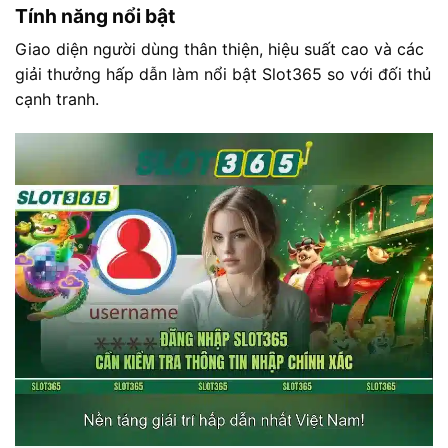
Tính năng nổi bật
Giao diện người dùng thân thiện, hiệu suất cao và các
giải thưởng hấp dẫn làm nổi bật Slot365 so với đối thủ
cạnh tranh.