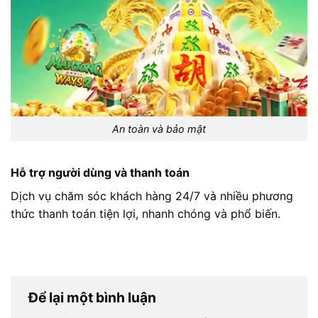
An toàn và bảo mật
Hỗ trợ người dùng và thanh toán
Dịch vụ chăm sóc khách hàng 24/7 và nhiều phương
thức thanh toán tiện lợi, nhanh chóng và phổ biến.
Để lại một bình luận