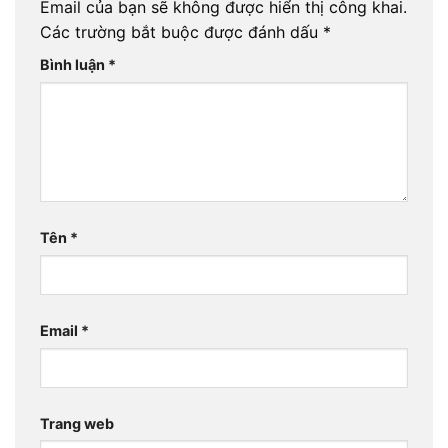
Email của bạn sẽ không được hiển thị công khai.
Các trường bắt buộc được đánh dấu
*
Bình luận
*
Tên
*
Email
*
Trang web