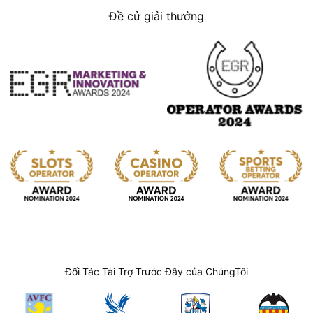
Đề cử giải thưởng
Đối Tác Tài Trợ Trước Đây của ChúngTôi