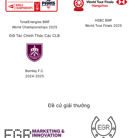
HSBC BWF
TotalEnergies BWF
World Tour Finals 2025
World Championships 2025
Đối Tác Chính Thức Các CLB
Burnley F.C.
2024-2025
Đề cử giải thưởng