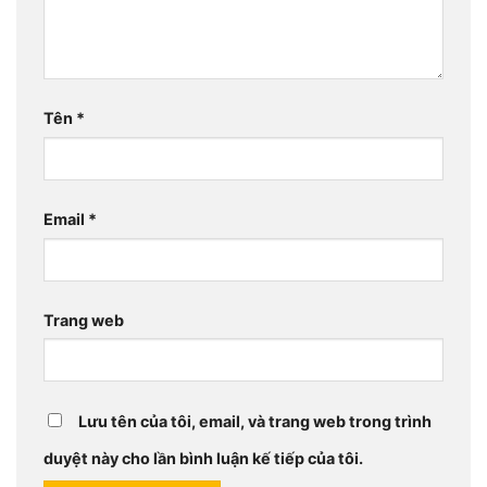
Tên
*
Email
*
Trang web
Lưu tên của tôi, email, và trang web trong trình
duyệt này cho lần bình luận kế tiếp của tôi.