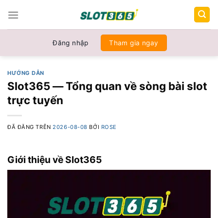
Chuyển
đến
nội
dung
Đăng nhập
Tham gia ngay
HƯỚNG DẪN
Slot365 — Tổng quan về sòng bài slot
trực tuyến
ĐÃ ĐĂNG TRÊN
2026-08-08
BỞI
ROSE
Giới thiệu về Slot365