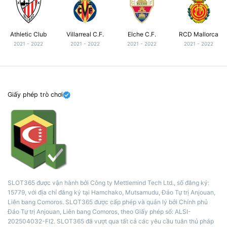
Athletic Club
Villarreal C.F.
Elche C.F.
RCD Mallorca
2021 - 2022
2021 - 2022
2021 - 2022
2021 - 2022
Giấy phép trò chơi
SLOT365 được vận hành bởi Công ty Mettlemind Tech Ltd., số đăng ký:
15779, với địa chỉ đăng ký tại Hamchako, Mutsamudu, Đảo Tự trị Anjouan,
Liên bang Comoros. SLOT365 được cấp phép và quản lý bởi Chính phủ
Đảo Tự trị Anjouan, Liên bang Comoros, theo Giấy phép số: ALSI-
202504032-FI2. SLOT365 đã vượt qua tất cả các yêu cầu tuân thủ pháp