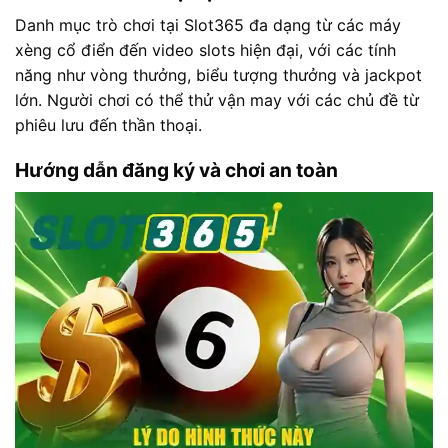
Danh mục trò chơi tại Slot365 đa dạng từ các máy
xèng cổ điển đến video slots hiện đại, với các tính
năng như vòng thưởng, biểu tượng thưởng và jackpot
lớn. Người chơi có thể thử vận may với các chủ đề từ
phiêu lưu đến thần thoại.
Hướng dẫn đăng ký và chơi an toàn