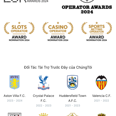
Đối Tác Tài Trợ Trước Đây của ChúngTôi
Aston Villa F.C.
Crystal Palace
Huddersfield Town
Valencia C.F.
F.C.
A.F.C.
2023 - 2024
2021 - 2022
2022 - 2023
2021 - 2023