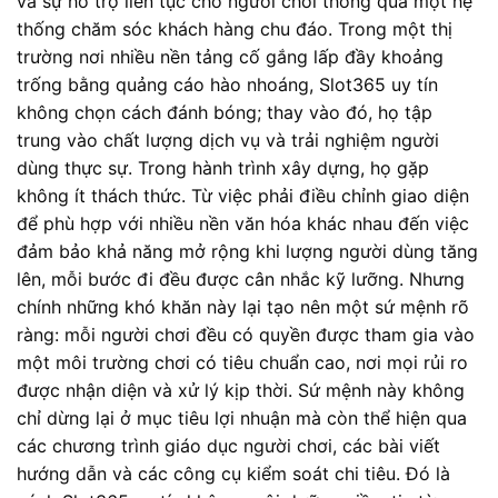
và sự hỗ trợ liên tục cho người chơi thông qua một hệ
thống chăm sóc khách hàng chu đáo. Trong một thị
trường nơi nhiều nền tảng cố gắng lấp đầy khoảng
trống bằng quảng cáo hào nhoáng, Slot365 uy tín
không chọn cách đánh bóng; thay vào đó, họ tập
trung vào chất lượng dịch vụ và trải nghiệm người
dùng thực sự. Trong hành trình xây dựng, họ gặp
không ít thách thức. Từ việc phải điều chỉnh giao diện
để phù hợp với nhiều nền văn hóa khác nhau đến việc
đảm bảo khả năng mở rộng khi lượng người dùng tăng
lên, mỗi bước đi đều được cân nhắc kỹ lưỡng. Nhưng
chính những khó khăn này lại tạo nên một sứ mệnh rõ
ràng: mỗi người chơi đều có quyền được tham gia vào
một môi trường chơi có tiêu chuẩn cao, nơi mọi rủi ro
được nhận diện và xử lý kịp thời. Sứ mệnh này không
chỉ dừng lại ở mục tiêu lợi nhuận mà còn thể hiện qua
các chương trình giáo dục người chơi, các bài viết
hướng dẫn và các công cụ kiểm soát chi tiêu. Đó là