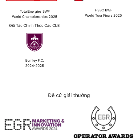
HSBC BWF
TotalEnergies BWF
World Tour Finals 2025
World Championships 2025
Đối Tác Chính Thức Các CLB
Burnley F.C.
2024-2025
Đề cử giải thưởng