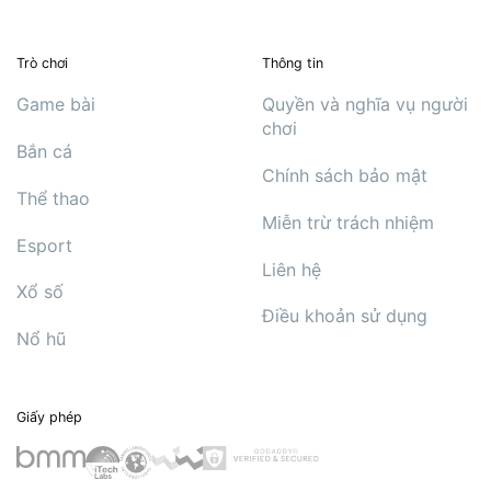
Trò chơi
Thông tin
Game bài
Quyền và nghĩa vụ người
chơi
Bắn cá
Chính sách bảo mật
Thể thao
Miễn trừ trách nhiệm
Esport
Liên hệ
Xổ số
Điều khoản sử dụng
Nổ hũ
Giấy phép