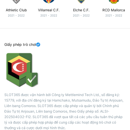
Athletic Club
Villarreal C.F.
Elche C.F.
RCD Mallorca
2021 - 2022
2021 - 2022
2021 - 2022
2021 - 2022
Giấy phép trò chơi
SLOT365 được vận hành bởi Công ty Mettlemind Tech Ltd., số đăng ký:
15779, với địa chỉ đăng ký tại Hamchako, Mutsamudu, Đảo Tự trị Anjouan,
Liên bang Comoros. SLOT365 được cấp phép và quản lý bởi Chính phủ
Đảo Tự trị Anjouan, Liên bang Comoros, theo Giấy phép số: ALSI-
202504032-FI2. SLOT365 đã vượt qua tất cả các yêu cầu tuân thủ pháp
lý và được cấp phép hợp pháp để cung cấp các hoạt động trò chơi có
thưởng và cá cược dưới mọi hình thức.