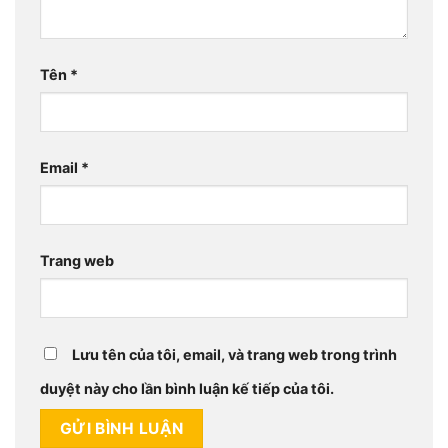
Tên
*
Email
*
Trang web
Lưu tên của tôi, email, và trang web trong trình
duyệt này cho lần bình luận kế tiếp của tôi.