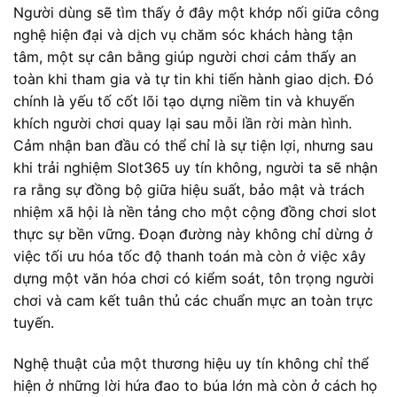
Người dùng sẽ tìm thấy ở đây một khớp nối giữa công
nghệ hiện đại và dịch vụ chăm sóc khách hàng tận
tâm, một sự cân bằng giúp người chơi cảm thấy an
toàn khi tham gia và tự tin khi tiến hành giao dịch. Đó
chính là yếu tố cốt lõi tạo dựng niềm tin và khuyến
khích người chơi quay lại sau mỗi lần rời màn hình.
Cảm nhận ban đầu có thể chỉ là sự tiện lợi, nhưng sau
khi trải nghiệm Slot365 uy tín không, người ta sẽ nhận
ra rằng sự đồng bộ giữa hiệu suất, bảo mật và trách
nhiệm xã hội là nền tảng cho một cộng đồng chơi slot
thực sự bền vững. Đoạn đường này không chỉ dừng ở
việc tối ưu hóa tốc độ thanh toán mà còn ở việc xây
dựng một văn hóa chơi có kiểm soát, tôn trọng người
chơi và cam kết tuân thủ các chuẩn mực an toàn trực
tuyến.
Nghệ thuật của một thương hiệu uy tín không chỉ thể
hiện ở những lời hứa đao to búa lớn mà còn ở cách họ