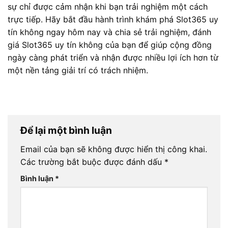
sự chỉ được cảm nhận khi bạn trải nghiệm một cách
trực tiếp. Hãy bắt đầu hành trình khám phá Slot365 uy
tín không ngay hôm nay và chia sẻ trải nghiệm, đánh
giá Slot365 uy tín không của bạn để giúp cộng đồng
ngày càng phát triển và nhận được nhiều lợi ích hơn từ
một nền tảng giải trí có trách nhiệm.
Để lại một bình luận
Email của bạn sẽ không được hiển thị công khai.
Các trường bắt buộc được đánh dấu
*
Bình luận
*