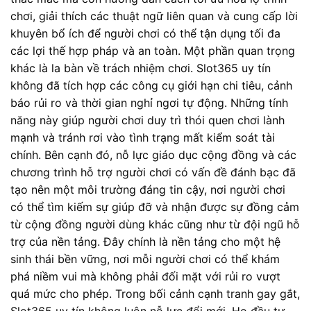
chơi, giải thích các thuật ngữ liên quan và cung cấp lời
khuyên bổ ích để người chơi có thể tận dụng tối đa
các lợi thế hợp pháp và an toàn. Một phần quan trọng
khác là la bàn về trách nhiệm chơi. Slot365 uy tín
không đã tích hợp các công cụ giới hạn chi tiêu, cảnh
báo rủi ro và thời gian nghỉ ngơi tự động. Những tính
năng này giúp người chơi duy trì thói quen chơi lành
mạnh và tránh rơi vào tình trạng mất kiểm soát tài
chính. Bên cạnh đó, nỗ lực giáo dục cộng đồng và các
chương trình hỗ trợ người chơi có vấn đề đánh bạc đã
tạo nên một môi trường đáng tin cậy, nơi người chơi
có thể tìm kiếm sự giúp đỡ và nhận được sự đồng cảm
từ cộng đồng người dùng khác cũng như từ đội ngũ hỗ
trợ của nền tảng. Đây chính là nền tảng cho một hệ
sinh thái bền vững, nơi mỗi người chơi có thể khám
phá niềm vui mà không phải đối mặt với rủi ro vượt
quá mức cho phép. Trong bối cảnh cạnh tranh gay gắt,
Slot365 uy tín không luôn nỗ lực đổi mới. Họ đầu tư