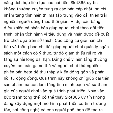
năng tích hợp liên tục các cải tiến. Slot365 uy tín
không thường xuyên tung ra các bản cập nhật lớn chỉ
nhằm tăng tính hiển thị mà tập trung vào cải thiện trải
nghiệm người dùng theo thời gian. Ví dụ, các bảng
điều khiển cá nhân hóa giúp người chơi theo dõi tiến
trình, phân tích hành vi tiêu dùng và nhận được đề xuất
trò chơi dựa trên sở thích. Các công cụ giới hạn chi
tiêu và thông báo chi tiết giúp người chơi quản lý ngân
sách một cách có ý thức, từ đó giảm thiểu rủi ro và
tăng sự hài lòng dài hạn. Đáng chú ý, nền tảng thường
xuyên mời các game thủ và người chơi thử nghiệm
phiên bản beta để thu thập ý kiến đóng góp và phản
hồi từ cộng đồng. Quá trình này không chỉ giúp cải tiến
sản phẩm mà còn làm tăng tính minh bạch và sự tham
gia của người chơi vào quá trình phát triển. Nhìn vào
bức tranh tổng thể, có thể thấy Slot365 uy tín không
đang xây dựng một mô hình phát triển có tính trường
tồn, nơi công nghệ và con người phối hợp để tạo ra