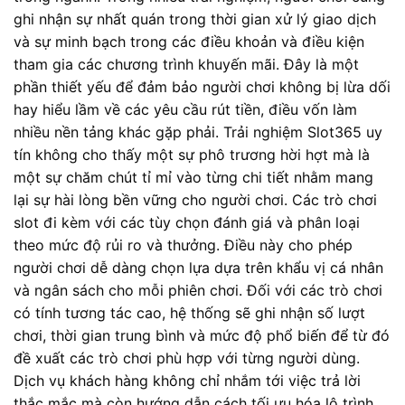
ghi nhận sự nhất quán trong thời gian xử lý giao dịch
và sự minh bạch trong các điều khoản và điều kiện
tham gia các chương trình khuyến mãi. Đây là một
phần thiết yếu để đảm bảo người chơi không bị lừa dối
hay hiểu lầm về các yêu cầu rút tiền, điều vốn làm
nhiều nền tảng khác gặp phải. Trải nghiệm Slot365 uy
tín không cho thấy một sự phô trương hời hợt mà là
một sự chăm chút tỉ mỉ vào từng chi tiết nhằm mang
lại sự hài lòng bền vững cho người chơi. Các trò chơi
slot đi kèm với các tùy chọn đánh giá và phân loại
theo mức độ rủi ro và thưởng. Điều này cho phép
người chơi dễ dàng chọn lựa dựa trên khẩu vị cá nhân
và ngân sách cho mỗi phiên chơi. Đối với các trò chơi
có tính tương tác cao, hệ thống sẽ ghi nhận số lượt
chơi, thời gian trung bình và mức độ phổ biến để từ đó
đề xuất các trò chơi phù hợp với từng người dùng.
Dịch vụ khách hàng không chỉ nhắm tới việc trả lời
thắc mắc mà còn hướng dẫn cách tối ưu hóa lộ trình