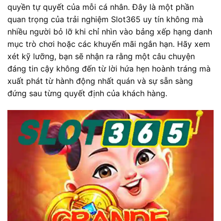
quyền tự quyết của mỗi cá nhân. Đây là một phần
quan trọng của trải nghiệm Slot365 uy tín không mà
nhiều người bỏ lỡ khi chỉ nhìn vào bảng xếp hạng danh
mục trò chơi hoặc các khuyến mãi ngắn hạn. Hãy xem
xét kỹ lưỡng, bạn sẽ nhận ra rằng một câu chuyện
đáng tin cậy không đến từ lời hứa hẹn hoành tráng mà
xuất phát từ hành động nhất quán và sự sẵn sàng
đứng sau từng quyết định của khách hàng.