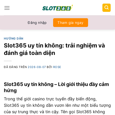
Chuyển
đến
nội
dung
Đăng nhập
Tham gia ngay
HƯỚNG DẪN
Slot365 uy tín không: trải nghiệm và
đánh giá toàn diện
ĐÃ ĐĂNG TRÊN
2026-08-07
BỞI
ROSE
Slot365 uy tín không – Lời giới thiệu đầy cảm
hứng
Trong thế giới casino trực tuyến đầy biến động,
Slot365 uy tín không dần vươn lên như một biểu tượng
của sự trung thực và tin cậy. Tên gọi Slot365 không