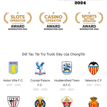
Đối Tác Tài Trợ Trước Đây của ChúngTôi
Aston Villa F.C.
Crystal Palace
Huddersfield Town
Valencia C.F.
F.C.
A.F.C.
2023 - 2024
2021 - 2022
2022 - 2023
2021 - 2023