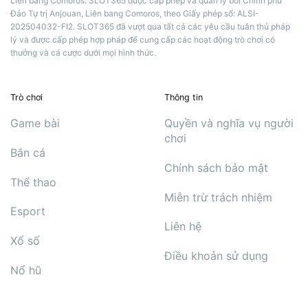
Liên bang Comoros. SLOT365 được cấp phép và quản lý bởi Chính phủ
Đảo Tự trị Anjouan, Liên bang Comoros, theo Giấy phép số: ALSI-
202504032-FI2. SLOT365 đã vượt qua tất cả các yêu cầu tuân thủ pháp
lý và được cấp phép hợp pháp để cung cấp các hoạt động trò chơi có
thưởng và cá cược dưới mọi hình thức.
Trò chơi
Thông tin
Game bài
Quyền và nghĩa vụ người
chơi
Bắn cá
Chính sách bảo mật
Thể thao
Miễn trừ trách nhiệm
Esport
Liên hệ
Xổ số
Điều khoản sử dụng
Nổ hũ