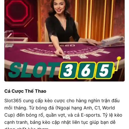
Cá Cược Thể Thao
Slot365 cung cấp kèo cược cho hàng nghìn trận đấu
mỗi tháng. Từ bóng đá (Ngoại hạng Anh, C1, World
Cup) đến bóng rổ, quần vợt, và cả E-sports. Tỷ lệ kèo
cạnh tranh, bảng kèo cập nhật liên tục giúp bạn dễ