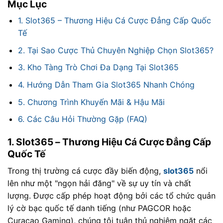
Mục Lục
1. Slot365 – Thương Hiệu Cá Cược Đẳng Cấp Quốc
Tế
2. Tại Sao Cược Thủ Chuyên Nghiệp Chọn Slot365?
3. Kho Tàng Trò Chơi Đa Dạng Tại Slot365
4. Hướng Dẫn Tham Gia Slot365 Nhanh Chóng
5. Chương Trình Khuyến Mãi & Hậu Mãi
6. Các Câu Hỏi Thường Gặp (FAQ)
1. Slot365 – Thương Hiệu Cá Cược Đẳng Cấp
Quốc Tế
Trong thị trường cá cược đầy biến động,
slot365
nổi
lên như một "ngọn hải đăng" về sự uy tín và chất
lượng. Được cấp phép hoạt động bởi các tổ chức quản
lý cờ bạc quốc tế danh tiếng (như PAGCOR hoặc
Curacao Gaming), chúng tôi tuân thủ nghiêm ngặt các