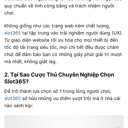
quy chuẩn về tính công bằng và trách nhiệm người
chơi.
Không giống như các trang web kém chất lượng,
slot365
tại
tập trung vào trải nghiệm người dùng (UX).
Từ giao diện website tối ưu hóa cho mọi thiết bị đến
tốc độ tải trang siêu tốc, mọi chi tiết đều được chăm
chút để đảm bảo bạn có những giây phút giải trí mượt
mà nhất, không giật lag.
2. Tại Sao Cược Thủ Chuyên Nghiệp Chọn
Slot365?
Để trở thành lựa chọn số 1 trong lòng người chơi,
slot365
sở hữu những ưu điểm vượt trội mà ít nhà cái
nào sánh kịp: