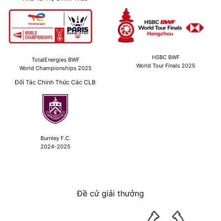
HSBC BWF
TotalEnergies BWF
World Tour Finals 2025
World Championships 2025
Đối Tác Chính Thức Các CLB
Burnley F.C.
2024-2025
Đề cử giải thưởng