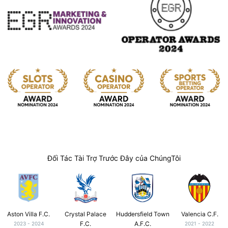
Đối Tác Tài Trợ Trước Đây của ChúngTôi
Aston Villa F.C.
Crystal Palace
Huddersfield Town
Valencia C.F.
F.C.
A.F.C.
2023 - 2024
2021 - 2022