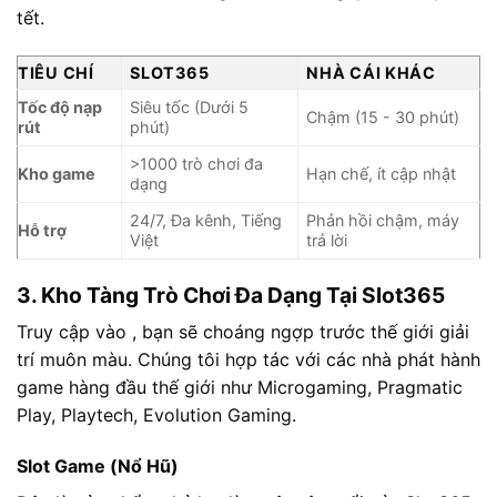
tết.
TIÊU CHÍ
SLOT365
NHÀ CÁI KHÁC
Tốc độ nạp
Siêu tốc (Dưới 5
Chậm (15 - 30 phút)
rút
phút)
>1000 trò chơi đa
Kho game
Hạn chế, ít cập nhật
dạng
24/7, Đa kênh, Tiếng
Phản hồi chậm, máy
Hỗ trợ
Việt
trả lời
3. Kho Tàng Trò Chơi Đa Dạng Tại Slot365
Truy cập vào
, bạn sẽ choáng ngợp trước thế giới giải
trí muôn màu. Chúng tôi hợp tác với các nhà phát hành
game hàng đầu thế giới như Microgaming, Pragmatic
Play, Playtech, Evolution Gaming.
Slot Game (Nổ Hũ)