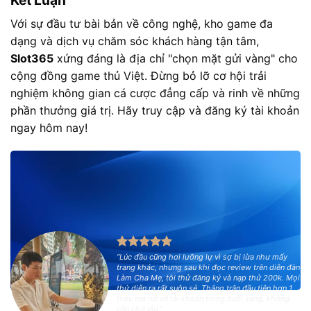
Kết Luận
Với sự đầu tư bài bản về công nghệ, kho game đa
dạng và dịch vụ chăm sóc khách hàng tận tâm,
Slot365
xứng đáng là địa chỉ "chọn mặt gửi vàng" cho
cộng đồng game thủ Việt. Đừng bỏ lỡ cơ hội trải
nghiệm không gian cá cược đẳng cấp và rinh về những
phần thưởng giá trị. Hãy truy cập
và đăng ký tài khoản
ngay hôm nay!
“Lúc đầu cũng hơi lưỡng lự vì sợ bị lừa như mấy
trang khác, nhưng sau khi đọc review trên diễn đàn
Làm Cha Mẹ, tôi thử đăng ký và nạp thử 200k. Mọi
thứ diễn ra rất suôn sẻ. Thắng trận đầu tiên hơn 1
triệu mà rút về tài khoản trong buổi sáng, không
cần chờ lâu.”