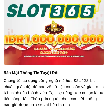
Bảo Mật Thông Tin Tuyệt Đối
Chúng tôi sử dụng công nghệ mã hóa SSL 128-bit
chuẩn quân đội để bảo vệ dữ liệu cá nhân và giao dịch
tài chính của thành viên. Tại
, sự riêng tư của bạn là ưu
tiên hàng đầu. Thông tin người chơi cam kết không
bao giờ được chia sẻ với bên thứ ba.