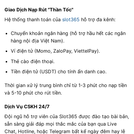
Giao Dịch Nạp Rút "Thần Tốc"
Hệ thống thanh toán của
slot365
hỗ trợ đa kênh:
Chuyển khoản ngân hàng (hỗ trợ hầu hết các ngân
hàng nội địa Việt Nam).
Ví điện tử (Momo, ZaloPay, ViettelPay).
Thẻ cào điện thoại.
Tiền điện tử (USDT) cho tính ẩn danh cao.
Thời gian xử lý trung bình chỉ từ 1-3 phút cho nạp tiền
và 5-10 phút cho rút tiền.
Dịch Vụ CSKH 24/7
Đội ngũ hỗ trợ viên của Slot365 được đào tạo bài bản,
sẵn sàng giải đáp mọi thắc mắc của bạn qua Live
Chat, Hotline, hoặc Telegram bất kể ngày đêm hay lễ