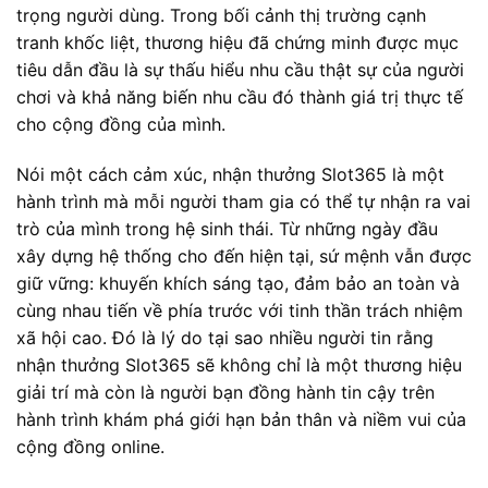
trọng người dùng. Trong bối cảnh thị trường cạnh
tranh khốc liệt, thương hiệu đã chứng minh được mục
tiêu dẫn đầu là sự thấu hiểu nhu cầu thật sự của người
chơi và khả năng biến nhu cầu đó thành giá trị thực tế
cho cộng đồng của mình.
Nói một cách cảm xúc, nhận thưởng Slot365 là một
hành trình mà mỗi người tham gia có thể tự nhận ra vai
trò của mình trong hệ sinh thái. Từ những ngày đầu
xây dựng hệ thống cho đến hiện tại, sứ mệnh vẫn được
giữ vững: khuyến khích sáng tạo, đảm bảo an toàn và
cùng nhau tiến về phía trước với tinh thần trách nhiệm
xã hội cao. Đó là lý do tại sao nhiều người tin rằng
nhận thưởng Slot365 sẽ không chỉ là một thương hiệu
giải trí mà còn là người bạn đồng hành tin cậy trên
hành trình khám phá giới hạn bản thân và niềm vui của
cộng đồng online.