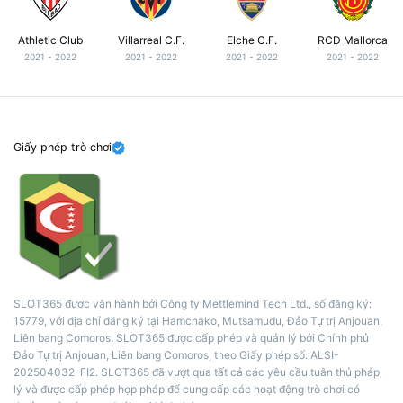
Athletic Club
Villarreal C.F.
Elche C.F.
RCD Mallorca
2021 - 2022
2021 - 2022
2021 - 2022
2021 - 2022
Giấy phép trò chơi
SLOT365 được vận hành bởi Công ty Mettlemind Tech Ltd., số đăng ký:
15779, với địa chỉ đăng ký tại Hamchako, Mutsamudu, Đảo Tự trị Anjouan,
Liên bang Comoros. SLOT365 được cấp phép và quản lý bởi Chính phủ
Đảo Tự trị Anjouan, Liên bang Comoros, theo Giấy phép số: ALSI-
202504032-FI2. SLOT365 đã vượt qua tất cả các yêu cầu tuân thủ pháp
lý và được cấp phép hợp pháp để cung cấp các hoạt động trò chơi có