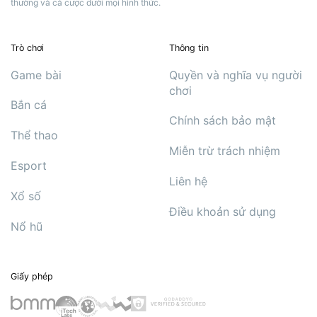
thưởng và cá cược dưới mọi hình thức.
Trò chơi
Thông tin
Game bài
Quyền và nghĩa vụ người
chơi
Bắn cá
Chính sách bảo mật
Thể thao
Miễn trừ trách nhiệm
Esport
Liên hệ
Xổ số
Điều khoản sử dụng
Nổ hũ
Giấy phép