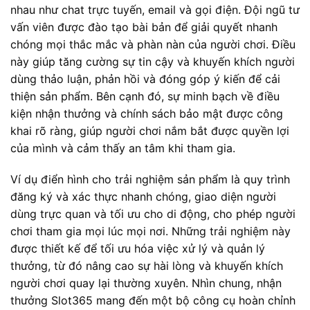
nhau như chat trực tuyến, email và gọi điện. Đội ngũ tư
vấn viên được đào tạo bài bản để giải quyết nhanh
chóng mọi thắc mắc và phàn nàn của người chơi. Điều
này giúp tăng cường sự tin cậy và khuyến khích người
dùng thảo luận, phản hồi và đóng góp ý kiến để cải
thiện sản phẩm. Bên cạnh đó, sự minh bạch về điều
kiện nhận thưởng và chính sách bảo mật được công
khai rõ ràng, giúp người chơi nắm bắt được quyền lợi
của mình và cảm thấy an tâm khi tham gia.
Ví dụ điển hình cho trải nghiệm sản phẩm là quy trình
đăng ký và xác thực nhanh chóng, giao diện người
dùng trực quan và tối ưu cho di động, cho phép người
chơi tham gia mọi lúc mọi nơi. Những trải nghiệm này
được thiết kế để tối ưu hóa việc xử lý và quản lý
thưởng, từ đó nâng cao sự hài lòng và khuyến khích
người chơi quay lại thường xuyên. Nhìn chung, nhận
thưởng Slot365 mang đến một bộ công cụ hoàn chỉnh