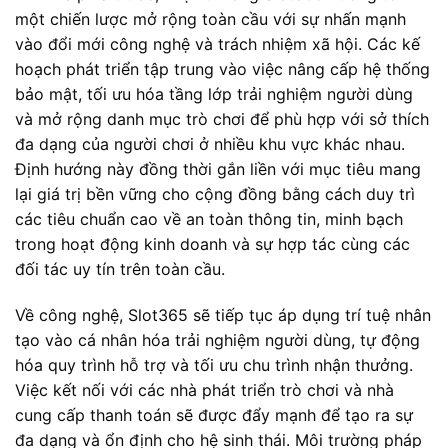
một chiến lược mở rộng toàn cầu với sự nhấn mạnh
vào đổi mới công nghệ và trách nhiệm xã hội. Các kế
hoạch phát triển tập trung vào việc nâng cấp hệ thống
bảo mật, tối ưu hóa tầng lớp trải nghiệm người dùng
và mở rộng danh mục trò chơi để phù hợp với sở thích
đa dạng của người chơi ở nhiều khu vực khác nhau.
Định hướng này đồng thời gắn liền với mục tiêu mang
lại giá trị bền vững cho cộng đồng bằng cách duy trì
các tiêu chuẩn cao về an toàn thông tin, minh bạch
trong hoạt động kinh doanh và sự hợp tác cùng các
đối tác uy tín trên toàn cầu.
Về công nghệ, Slot365 sẽ tiếp tục áp dụng trí tuệ nhân
tạo vào cá nhân hóa trải nghiệm người dùng, tự động
hóa quy trình hỗ trợ và tối ưu chu trình nhận thưởng.
Việc kết nối với các nhà phát triển trò chơi và nhà
cung cấp thanh toán sẽ được đẩy mạnh để tạo ra sự
đa dạng và ổn định cho hệ sinh thái. Môi trường pháp