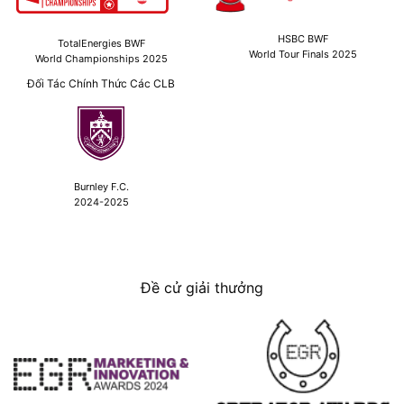
HSBC BWF
TotalEnergies BWF
World Tour Finals 2025
World Championships 2025
Đối Tác Chính Thức Các CLB
Burnley F.C.
2024-2025
Đề cử giải thưởng