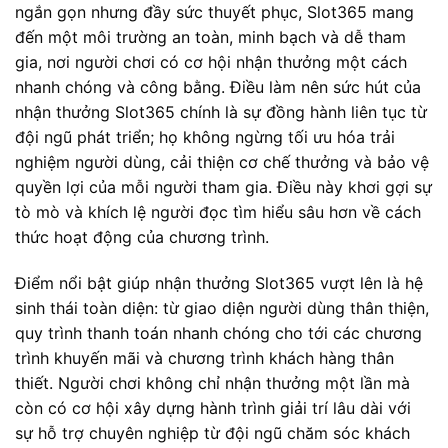
ngắn gọn nhưng đầy sức thuyết phục, Slot365 mang
đến một môi trường an toàn, minh bạch và dễ tham
gia, nơi người chơi có cơ hội nhận thưởng một cách
nhanh chóng và công bằng. Điều làm nên sức hút của
nhận thưởng Slot365 chính là sự đồng hành liên tục từ
đội ngũ phát triển; họ không ngừng tối ưu hóa trải
nghiệm người dùng, cải thiện cơ chế thưởng và bảo vệ
quyền lợi của mỗi người tham gia. Điều này khơi gợi sự
tò mò và khích lệ người đọc tìm hiểu sâu hơn về cách
thức hoạt động của chương trình.
Điểm nổi bật giúp nhận thưởng Slot365 vượt lên là hệ
sinh thái toàn diện: từ giao diện người dùng thân thiện,
quy trình thanh toán nhanh chóng cho tới các chương
trình khuyến mãi và chương trình khách hàng thân
thiết. Người chơi không chỉ nhận thưởng một lần mà
còn có cơ hội xây dựng hành trình giải trí lâu dài với
sự hỗ trợ chuyên nghiệp từ đội ngũ chăm sóc khách