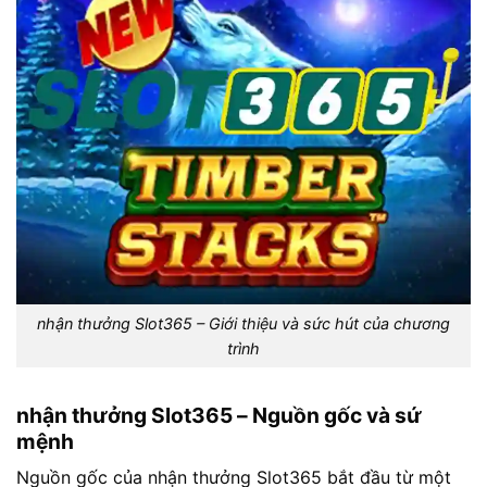
nhận thưởng Slot365 – Giới thiệu và sức hút của chương
trình
nhận thưởng Slot365 – Nguồn gốc và sứ
mệnh
Nguồn gốc của nhận thưởng Slot365 bắt đầu từ một