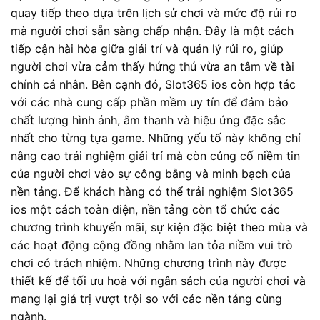
quay tiếp theo dựa trên lịch sử chơi và mức độ rủi ro
mà người chơi sẵn sàng chấp nhận. Đây là một cách
tiếp cận hài hòa giữa giải trí và quản lý rủi ro, giúp
người chơi vừa cảm thấy hứng thú vừa an tâm về tài
chính cá nhân. Bên cạnh đó, Slot365 ios còn hợp tác
với các nhà cung cấp phần mềm uy tín để đảm bảo
chất lượng hình ảnh, âm thanh và hiệu ứng đặc sắc
nhất cho từng tựa game. Những yếu tố này không chỉ
nâng cao trải nghiệm giải trí mà còn củng cố niềm tin
của người chơi vào sự công bằng và minh bạch của
nền tảng. Để khách hàng có thể trải nghiệm Slot365
ios một cách toàn diện, nền tảng còn tổ chức các
chương trình khuyến mãi, sự kiện đặc biệt theo mùa và
các hoạt động cộng đồng nhằm lan tỏa niềm vui trò
chơi có trách nhiệm. Những chương trình này được
thiết kế để tối ưu hoà với ngân sách của người chơi và
mang lại giá trị vượt trội so với các nền tảng cùng
ngành.