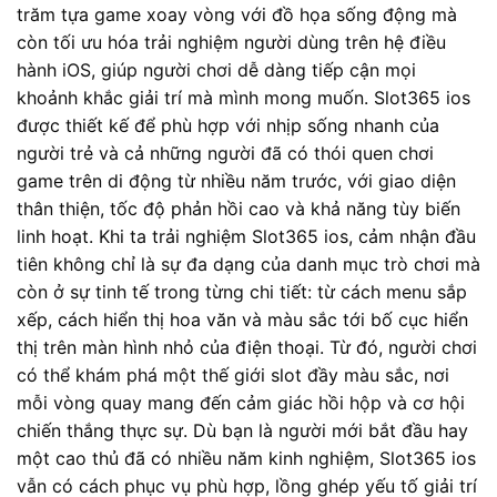
trăm tựa game xoay vòng với đồ họa sống động mà
còn tối ưu hóa trải nghiệm người dùng trên hệ điều
hành iOS, giúp người chơi dễ dàng tiếp cận mọi
khoảnh khắc giải trí mà mình mong muốn. Slot365 ios
được thiết kế để phù hợp với nhịp sống nhanh của
người trẻ và cả những người đã có thói quen chơi
game trên di động từ nhiều năm trước, với giao diện
thân thiện, tốc độ phản hồi cao và khả năng tùy biến
linh hoạt. Khi ta trải nghiệm Slot365 ios, cảm nhận đầu
tiên không chỉ là sự đa dạng của danh mục trò chơi mà
còn ở sự tinh tế trong từng chi tiết: từ cách menu sắp
xếp, cách hiển thị hoa văn và màu sắc tới bố cục hiển
thị trên màn hình nhỏ của điện thoại. Từ đó, người chơi
có thể khám phá một thế giới slot đầy màu sắc, nơi
mỗi vòng quay mang đến cảm giác hồi hộp và cơ hội
chiến thắng thực sự. Dù bạn là người mới bắt đầu hay
một cao thủ đã có nhiều năm kinh nghiệm, Slot365 ios
vẫn có cách phục vụ phù hợp, lồng ghép yếu tố giải trí