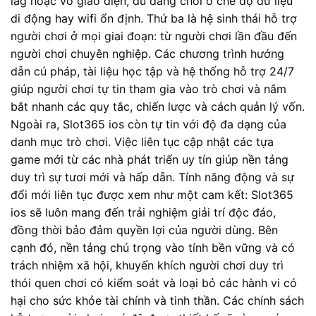
lag hoặc vỡ giao diện, dù đang chơi ở chế độ dữ liệu
di động hay wifi ổn định. Thứ ba là hệ sinh thái hỗ trợ
người chơi ở mọi giai đoạn: từ người chơi lần đầu đến
người chơi chuyên nghiệp. Các chương trình hướng
dẫn cú pháp, tài liệu học tập và hệ thống hỗ trợ 24/7
giúp người chơi tự tin tham gia vào trò chơi và nắm
bắt nhanh các quy tắc, chiến lược và cách quản lý vốn.
Ngoài ra, Slot365 ios còn tự tin với độ đa dạng của
danh mục trò chơi. Việc liên tục cập nhật các tựa
game mới từ các nhà phát triển uy tín giúp nền tảng
duy trì sự tươi mới và hấp dẫn. Tính năng động và sự
đổi mới liên tục được xem như một cam kết: Slot365
ios sẽ luôn mang đến trải nghiệm giải trí độc đáo,
đồng thời bảo đảm quyền lợi của người dùng. Bên
cạnh đó, nền tảng chú trọng vào tính bền vững và có
trách nhiệm xã hội, khuyến khích người chơi duy trì
thói quen chơi có kiểm soát và loại bỏ các hành vi có
hại cho sức khỏe tài chính và tinh thần. Các chính sách