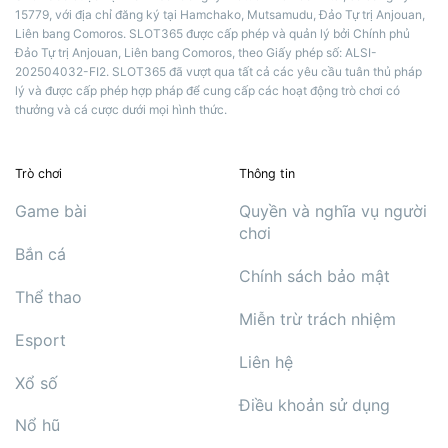
15779, với địa chỉ đăng ký tại Hamchako, Mutsamudu, Đảo Tự trị Anjouan,
Liên bang Comoros. SLOT365 được cấp phép và quản lý bởi Chính phủ
Đảo Tự trị Anjouan, Liên bang Comoros, theo Giấy phép số: ALSI-
202504032-FI2. SLOT365 đã vượt qua tất cả các yêu cầu tuân thủ pháp
lý và được cấp phép hợp pháp để cung cấp các hoạt động trò chơi có
thưởng và cá cược dưới mọi hình thức.
Trò chơi
Thông tin
Game bài
Quyền và nghĩa vụ người
chơi
Bắn cá
Chính sách bảo mật
Thể thao
Miễn trừ trách nhiệm
Esport
Liên hệ
Xổ số
Điều khoản sử dụng
Nổ hũ