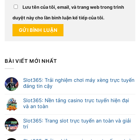
Lưu tên của tôi, email, và trang web trong trình
duyệt này cho lần bình luận kế tiếp của tôi.
BÀI VIẾT MỚI NHẤT
Slot365: Trải nghiệm chơi máy xèng trực tuyến
đáng tin cậy
Slot365: Nền tảng casino trực tuyến hiện đại
và an toàn
Slot365: Trang slot trực tuyến an toàn và giải
trí