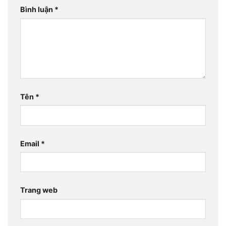
Bình luận
*
Tên
*
Email
*
Trang web